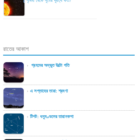
পৃথিবী থেকে সূর্যের দূরত্ব কত?
রাতের আকাশ
গ্রহদের অদ্ভুত উল্টো গতি
এ সপ্তাহের তারা: শ্রবণা
টিপট: ধনুমণ্ডলের তারানকশা