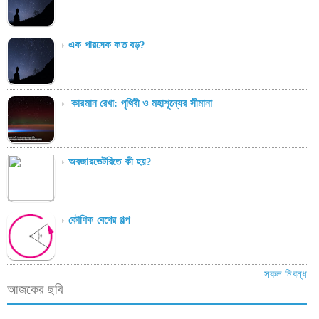
এক পারসেক কত বড়?
কারমান রেখা: পৃথিবী ও মহাশূন্যের সীমানা
অবজারভেটরিতে কী হয়?
কৌণিক বেগের গল্প
সকল নিবন্ধ
আজকের ছবি