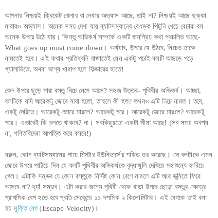
আপনার নিশ্চয়ই ক্রিকেট খেলার বা দেখার অভ্যাস আছে, তাই না? নিশ্চয়ই আছে ছক্কা
মারারও অভ্যাস। অনেক সময় দেখা যায় ব্যাটসম্যানের বেধড়ক পিটুনি খেয়ে বেচারা বল
অনেক উপরে উঠে যায়। কিন্তু অভিকর্ষ সম্পর্কে একটি জনপ্রিয় কথা প্রচলিত আছে-
What goes up must come down। অর্থ্যাৎ, উপরে যে উঠবে, নিচেও তাকে
নামতেই হবে। এই কথার প্রতিধ্বনি বাজাতেই যেন একটু পরেই বলটি আছড়ে পড়ে
গ্যালারিতে, অথবা ভাগ্য খারাপ হলে ফিল্ডারের হাতে!
কেন উপরে ছুড়ে মারা বস্তু নিচে নেমে আসে? সহজ উত্তর- পৃথিবীর অভিকর্ষ। আচ্ছা,
বলটিকে যদি আরেকটু জোরে মারা হতো, তাহলে কী হত? তখনও এটি নিচে নামত। তবে,
একটু দেরিতে। আরেকটু জোরে মারলে? আরেকটু পরে। আরেকটু জোরে মারলে? আরেকটু
পরে। এভাবেই কি চলতে থাকবে? না। সবকিছুরতো একটা সীমা আছে! (সব সময় অবশ্য
না, গণিতবিদেরা আপত্তি করে বসবে!)
ধরুন, কোন ব্যাটসম্যানের গায়ে মিস্টার ইউনিভার্সের শক্তি ভর করেছে। সে বলটাকে এমন
জোরে উপরে পাঠিয়ে দিল যে বলটি পৃথিবীর অভিকর্ষকে বৃদ্ধাঙ্গুলি দেখিয়ে মহাশুন্যে হারিয়ে
গেল। এটাকি সম্ভব যে কোন বস্তুকে নির্দিষ্ট কোন বেগে মারলে এটি আর ভূমিতে ফিরে
আসবে না? হ্যাঁ সম্ভব। এটা করার জন্যে পৃথিবী থেকে খাড়া উপরে ছোড়া বস্তুর ক্ষেত্রে
প্রাথমিক বেগ হতে হবে প্রতি সেকেন্ডে ১১ দশমিক ২ কিলোমিটার। এই বেগকে তাই বলা
হয়
মুক্তি বেগ
(Escape Velocity)।