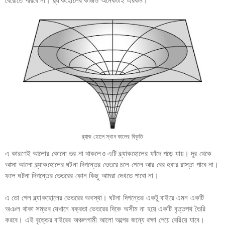
বেরোতে পারবে না। ব্ল্যাকহোলের কাজও অনেকটাই এরকম।
ব্ল্যাক হোলে স্থান কালের বিকৃতি
এ কারণেই আলোর কোনো ভর না থাকলেও এটি ব্ল্যাকহোলের ফাঁদে পড়ে যায়। দূর থেকে
আসা আলো ব্ল্যাকহোলের ঘটনা দিগন্তের ভেতরে চলে গেলে আর বের হবার রাস্তা পাবে না।
ফলে ঘটনা দিগন্তের ভেতরের কোন কিছু আমরা দেখতে পাবো না।
এ তো গেল ব্ল্যাকহোলের ভেতরের অবস্থা। ঘটনা দিগন্তের একটু বাইরে এমন একটি
অঞল থাকা সম্ভব যেখানে বক্রতা ভেতরের দিকে অসীম না হয়ে একটি বৃত্তপথ তৈরি
করবে। এই বৃত্তের বাইরের অঞ্চলগামী আলো অল্পের জন্যে রক্ষা পেয়ে বেরিয়ে যাবে।