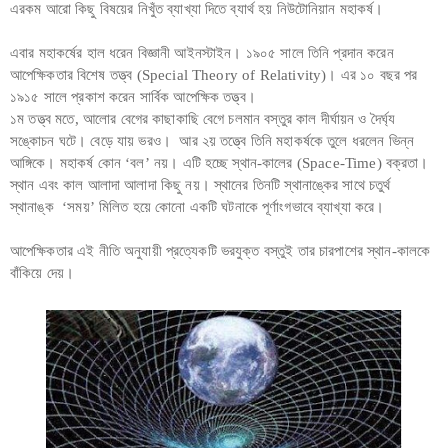
এরকম আরো কিছু বিষয়ের নিখুঁত ব্যাখ্যা দিতে ব্যার্থ হয় নিউটোনিয়ান মহাকর্ষ।
এবার মহাকর্ষের হাল ধরেন বিজ্ঞানী আইনস্টাইন। ১৯০৫ সালে তিনি প্রদান করেন
আপেক্ষিকতার বিশেষ তত্ত্ব (Special Theory of Relativity)। এর ১০ বছর পর
১৯১৫ সালে প্রকাশ করেন সার্বিক আপেক্ষিক তত্ত্ব।
১ম তত্ত্ব মতে, আলোর বেগের কাছাকাছি বেগে চলমান বস্তুর কাল দীর্ঘায়ন ও দৈর্ঘ্য
সঙ্কোচন ঘটে। বেড়ে যায় ভরও। আর ২য় তত্ত্বে তিনি মহাকর্ষকে তুলে ধরলেন ভিন্ন
আঙ্গিকে। মহাকর্ষ কোন ‘বল’ নয়। এটি হচ্ছে স্থান-কালের (Space-Time) বক্রতা।
স্থান এবং কাল আলাদা আলাদা কিছু নয়। স্থানের তিনটি স্থানাঙ্কের সাথে চতুর্থ
স্থানাঙ্ক ‘সময়’ মিলিত হয়ে কোনো একটি ঘটনাকে পূর্ণাংগভাবে ব্যাখ্যা করে।
আপেক্ষিকতার এই নীতি অনুযায়ী প্রত্যেকটি ভরযুক্ত বস্তুই তার চারপাশের স্থান-কালকে
বাঁকিয়ে দেয়।