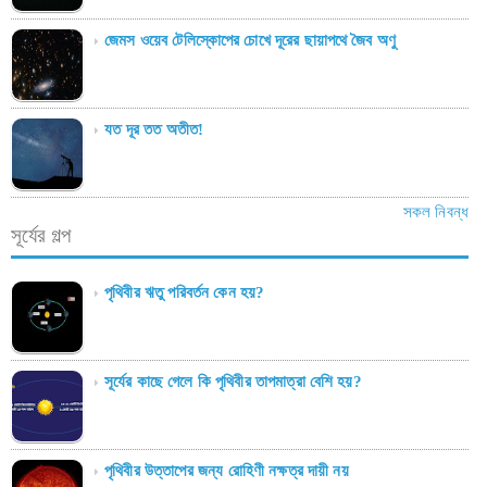
জেমস ওয়েব টেলিস্কোপের চোখে দূরের ছায়াপথে জৈব অণু
যত দূর তত অতীত!
সকল নিবন্ধ
সূর্যের গল্প
পৃথিবীর ঋতু পরিবর্তন কেন হয়?
সূর্যের কাছে গেলে কি পৃথিবীর তাপমাত্রা বেশি হয়?
পৃথিবীর উত্তাপের জন্য রোহিণী নক্ষত্র দায়ী নয়