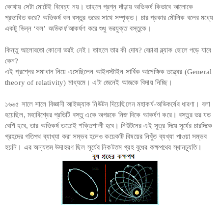
কোথায় সেটা মোটেই বিবেচ্য নয়। তাহলে প্রশ্ন দাঁড়ায় অভিকর্ষ কিভাবে আলোকে
প্রভাবিত করে? অভিকর্ষ বল বস্তুর ভরের সাথে সম্পৃক্ত। চার প্রকার মৌলিক বলের মধ্যে
একটু ভিন্ন ‘বল’
অভিকর্ষ
আকর্ষণ করে শুধু ভরযুক্ত বস্তুকে।
কিন্তু আলোরতো কোনো ভরই নেই। তাহলে তার কী দোষ? বেচারা ব্ল্যাক হোলে পড়ে যাবে
কেন?
এই প্রশ্নের সমাধান নিয়ে এসেছিলেন আইনস্টাইন সার্বিক আপেক্ষিক তত্ত্বের (General
theory of relativity) মাধ্যমে। এটা জেনেই আজকে বিদায় নিচ্ছি।
১৬৬৫ সালে সালে বিজ্ঞানী আইজ্যাক নিউটন দিয়েছিলেন মহাকর্ষ-অভিকর্ষের ধারণা। বলা
হয়েছিল, মহাবিশ্বের প্রতিটি বস্তু একে অপরকে নিজ দিকে আকর্ষণ করে। বস্তুর ভর যত
বেশি হবে, তার অভিকর্ষ ততোই শক্তিশালী হবে। নিউটনের এই সূত্র দিয়ে সূর্যের চারদিকে
গ্রহদের গতিপথ ব্যাখ্যা করা সম্ভব হলেও কয়েকটি বিষয়ের নিখুঁত ব্যখ্যা পাওয়া সম্ভব
হয়নি। এর অন্যতম উদাহরণ ছিল সূর্যের নিকটতম গ্রহ বুধের কক্ষপথের স্থানচ্যুতি।