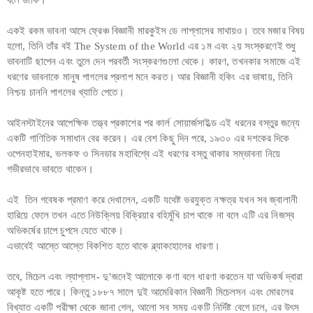
বলে ডাকি।
একই রকম ভাবনা আসে ফ্রেঞ্চ বিজ্ঞানী মারকুইস ডে লাপ্লাসের মাথায়ও। তবে মজার বিষয়
হলো, তিনি তাঁর বই The System of the World এর ১ম এবং ২য় সংস্করণেই শুধু
ভাবনাটি ছাপেন এবং তুলে দেন পরবর্তী সংস্করণগুলো থেকে। কারণ, তখনকার সমাজে এই
ধরণের ভাবনাকে মানুষ পাগলের প্রলাপ মনে করত। আর বিজ্ঞানী হকিং এর ভাষায়, তিনি
নিশ্চয় চাননি পাগলের খ্যাতি পেতে।
আইনস্টাইনের আপেক্ষিক তত্ত্ব প্রকাশের পর কার্ল সোয়ার্জসাইল্ড এই ধরনের বস্তুর জন্যে
একটি গাণিতিক সমাধান বের করেন। এর বেশ কিছু দিন পরে, ১৯৩০ এর দশকের দিকে
ওপেনহাইমার, ভলকফ ও সিনডার মহাবিশ্বে এই ধরণের বস্তু থাকার সম্ভাবনা নিয়ে
গভীরভাবে ভাবতে থাকেন।
এই তিন গবেষক প্রমাণ করে দেখালেন, একটি যথেষ্ট ভরযুক্ত নক্ষত্র যখন সব জ্বালানী
হারিয়ে ফেলে তখন এতে নিউক্লিয় বিক্রিয়ার বহির্মুখি চাপ থাকে না বলে এটি এর নিজস্ব
অভিকর্ষের চাপে চুপসে যেতে থাকে।
এভাবেই আস্তে আস্তে বিকশিত হতে থাকে ব্ল্যাকহোলের ধারণা।
তবে, মিচেল এবং ল্যাপ্লাস- দু’জনেই আলোকে কণা বলে ধারণা করতেন যা অভিকর্ষ দ্বারা
আকৃষ্ট হতে পারে। কিন্তু ১৮৮৭ সালে দুই আমেরিকান বিজ্ঞানী মিচেলসন এবং মোরলের
বিখ্যাত একটি পরীক্ষা থেকে জানা গেল, আলো সব সময় একটি নির্দিষ্ট বেগে চলে, এর উৎস