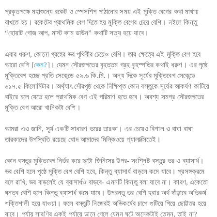
প্রকৃতপক্ষে মহাশুন্যে রকেট ও স্পেসশিপ পাঠানোর সময় এই মুক্তি বেগের কথা মাথায়
রাখতে হয়। রকেটের প্রাথমিক বেগ দিতে হয় মুক্তি বেগের চেয়ে বেশি। নইলে কিন্তু
“হোয়াট গোজ আপ, মাস্ট কাম ডাউন” কথাটি সত্য হয়ে যাবে।
এবার ধরুণ, কোনো গ্রহের ভর পৃথিবীর চেয়েও বেশি। তার ক্ষেত্রে এই মুক্তি বেগ হবে
আরো বেশি [
কেন?
]। যেমন সৌরজগতের বৃহত্তম গ্রহ বৃহস্পতির কথাই ধরুণ। এর পৃষ্ঠে
মুক্তিবেগ হচ্ছে প্রতি সেকেন্ডে ৫৯.৬ কি.মি.। অন্য দিকে সূর্যের মুক্তিবেগ সেকেন্ডে
৬১৭.৫ কিলোমিটার। অর্থ্যাৎ সৌরপৃষ্ঠ থেকে নিক্ষিপ্ত কোন বস্তুকে সূর্যের আকর্ষণ কাটিয়ে
বাইরে চলে যেতে হলে প্রাথমিক বেগ এই পরিমাণ হতে হবে। অবশ্য সমগ্র সৌরজগতের
মুক্তি বেগ আরো খানিকটা বেশি।
আমরা এও জানি, সূর্য একটি সাধারণ ভরের তারকা। এর চেয়েও বিশাল ও বাঘা বাঘা
তারকাদের উপস্থিতি রয়েছে খোদ আমাদের মিল্কিওয়ে গ্যালাক্সিতেই।
কোন বস্তুর মুক্তিবেগ নির্ভর করে দুটো জিনিসের উপর- সংশ্লিষ্ট বস্তুর ভর ও ব্যাসার্ধ।
ভর বেশি হলে পৃষ্ঠে মুক্তি বেগ বেশি হবে, কিন্তু ব্যাসার্ধ বাড়লে কমে যাবে। প্রসঙ্গক্রমে
বলে রাখি, ভর বাড়লেই যে ব্যাসার্ধও বাড়বে- এমনটি কিন্তু বলা যাবে না। কারণ, একেতো
ঘনত্ব বেশি হলে কিন্তু ব্যাসার্ধ কমে যাবে। উপরন্তু ভর বেশি হবার অর্থ দাঁড়াবে অভিকর্ষ
শক্তিশালী হয়ে যাওয়া। ফলে বস্তুটি নিজেরই অভিকর্ষের চাপে গুটিয়ে গিয়ে ছোট্টতর হয়ে
যাবে। পর্যায় সারণির একই পর্যায়ে ডানে গেলে যেমন ঘটে অনেকটাই তেমন, তাই না?