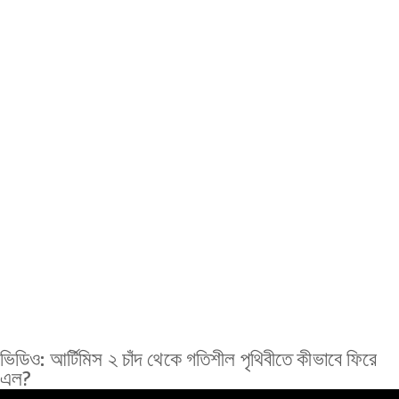
ভিডিও: আর্টিমিস ২ চাঁদ থেকে গতিশীল পৃথিবীতে কীভাবে ফিরে
এল?