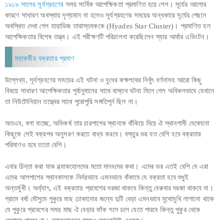
১৯১৯ সালের সূর্যগ্রহণের
সময় সার্বিক আপেক্ষিকতা প্রমাণিত হয়ে গেল। সূর্যের আলোর
কারণে সাধারণ অবস্থায় দৃশ্যমান না হলেও সূর্যগ্রহণের সময়ের অন্ধকারে সূর্যের পেছনে
অবস্থিত দেখা গেল হায়াডিজ তারাস্তবককে (Hyades Star Cluster)। প্রমাণিত হল
আপেক্ষিকতার বিশেষ তত্ত্ব। এই পরীক্ষণটি পরিচালনা করেছিলেন স্যার আর্থার এডিংটন।
মহাকর্ষীয় বক্রতার প্রমাণ
উল্লেখ্য, সূর্যগ্রহণের সময়ের এই ঘটনা ও বুধের কক্ষপথের নিখুঁৎ বর্ণনাসহ আরো কিছু
বিষয়ে সাধারণ আপেক্ষিকতার পূর্বানুমানের সাথে বাস্তব ঘটনা মিলে গেল অবিকলভাবে যেখানে
তা নিউটোনিয়ান তত্ত্বের সাথে পুরোপুরি সঙ্গতিপূর্ন ছিল না।
অতএব, বলা যাচ্ছে, অভিকর্ষ তার চারপাশের স্থানকে বাঁকিয়ে দিয়ে ঐ স্থানগামী যেকোনো
কিছুকে সেই বক্রপথ অনুসরণ করতে বাধ্য করবে। বস্তুর ভর যত বেশি হবে বক্রতার
পরিমাণও হবে ততো বেশি।
এবার চিন্তা করা যাক ব্ল্যাকহোলদের মতো দানবদের কথা। এদের ভর এতই বেশি যে এরা
এদের আশপাশের স্থানকালকে নির্দয়ভাবে এমনভাবে বাঁকাবে যে বক্রতা হবে শুধুই
অন্তর্মুখী। অর্থ্যাৎ, এই বক্রতায় প্রবেশের দরজা থাকবে কিন্তু বেরুবার দরজা থাকবে না।
গ্রামে বর্ষা মৌসুমে পুকুরে মাছ ঢোকানোর জন্যে দুটি বেড়া এমনভাবে মুখোমুখি লাগানো থাকে
যে পুকুরে প্রবেশের সময় মাছ ঐ বেড়ার ফাঁক গলে চলে যেতে পারবে কিন্তু পুকুর থেকে