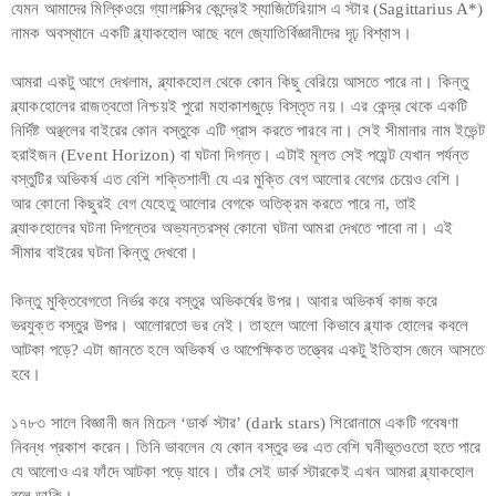
যেমন আমাদের মিল্কিওয়ে গ্যালাক্সির কেন্দ্রেই স্যাজিটেরিয়াস এ স্টার (Sagittarius A*)
নামক অবস্থানে একটি ব্ল্যাকহোল আছে বলে জ্যোতির্বিজ্ঞানীদের দৃঢ় বিশ্বাস।
আমরা একটু আগে দেখলাম, ব্ল্যাকহোল থেকে কোন কিছু বেরিয়ে আসতে পারে না। কিন্তু
ব্ল্যাকহোলের রাজত্বতো নিশ্চয়ই পুরো মহাকাশজুড়ে বিস্তৃত নয়। এর কেন্দ্র থেকে একটি
নির্দিষ্ট অঞ্ছলের বাইরের কোন বস্তুকে এটি গ্রাস করতে পারবে না। সেই সীমানার নাম ইভেন্ট
হরাইজন (Event Horizon) বা ঘটনা দিগন্ত। এটাই মূলত সেই পয়েন্ট যেখান পর্যন্ত
বস্তুটির অভিকর্ষ এত বেশি শক্তিশালী যে এর মুক্তি বেগ আলোর বেগের চেয়েও বেশি।
আর কোনো কিছুরই বেগ যেহেতু আলোর বেগকে অতিক্রম করতে পারে না, তাই
ব্ল্যাকহোলের ঘটনা দিগন্তের অভ্যন্তরস্থ কোনো ঘটনা আমরা দেখতে পাবো না। এই
সীমার বাইরের ঘটনা কিন্তু দেখবো।
কিন্তু মুক্তিবেগতো নির্ভর করে বস্তুর অভিকর্ষের উপর। আবার অভিকর্ষ কাজ করে
ভরযুক্ত বস্তুর উপর। আলোরতো ভর নেই। তাহলে আলো কিভাবে ব্ল্যাক হোলের কবলে
আটকা পড়ে? এটা জানতে হলে অভিকর্ষ ও আপেক্ষিকত তত্ত্বের একটু ইতিহাস জেনে আসতে
হবে।
১৭৮৩ সালে বিজ্ঞানী জন মিচেল ‘ডার্ক স্টার’ (dark stars) শিরোনামে একটি গবেষণা
নিবন্ধ প্রকাশ করেন। তিনি ভাবলেন যে কোন বস্তুর ভর এত বেশি ঘনীভূতওতো হতে পারে
যে আলোও এর ফাঁদে আটকা পড়ে যাবে। তাঁর সেই ডার্ক স্টারকেই এখন আমরা ব্ল্যাকহোল