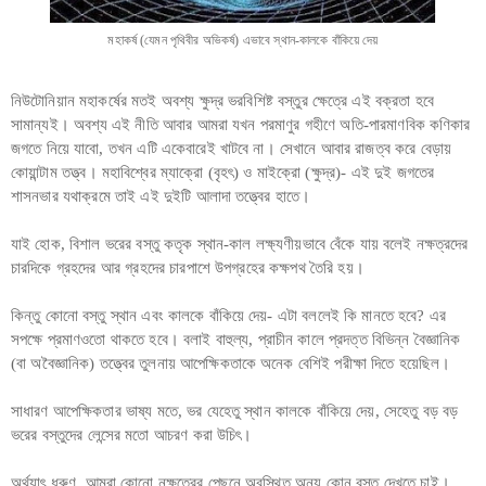
মহাকর্ষ (যেমন পৃথিবীর অভিকর্ষ) এভাবে স্থান-কালকে বাঁকিয়ে দেয়
নিউটোনিয়ান মহাকর্ষের মতই অবশ্য ক্ষুদ্র ভরবিশিষ্ট বস্তুর ক্ষেত্রে এই বক্রতা হবে
সামান্যই। অবশ্য এই নীতি আবার আমরা যখন পরমাণুর গহীণে অতি-পারমাণবিক কণিকার
জগতে নিয়ে যাবো, তখন এটি একেবারেই খাটবে না। সেখানে আবার রাজত্ব করে বেড়ায়
কোয়ান্টাম তত্ত্ব। মহাবিশ্বের ম্যাক্রো (বৃহৎ) ও মাইক্রো (ক্ষুদ্র)- এই দুই জগতের
শাসনভার যথাক্রমে তাই এই দুইটি আলাদা তত্ত্বের হাতে।
যাই হোক, বিশাল ভরের বস্তু কতৃক স্থান-কাল লক্ষ্যণীয়ভাবে বেঁকে যায় বলেই নক্ষত্রদের
চারদিকে গ্রহদের আর গ্রহদের চারপাশে উপগ্রহের কক্ষপথ তৈরি হয়।
কিন্তু কোনো বস্তু স্থান এবং কালকে বাঁকিয়ে দেয়- এটা বললেই কি মানতে হবে? এর
সপক্ষে প্রমাণওতো থাকতে হবে। বলাই বাহুল্য, প্রাচীন কালে প্রদত্ত বিভিন্ন বৈজ্ঞানিক
(বা অবৈজ্ঞানিক) তত্ত্বের তুলনায় আপেক্ষিকতাকে অনেক বেশিই পরীক্ষা দিতে হয়েছিল।
সাধারণ আপেক্ষিকতার ভাষ্য মতে, ভর যেহেতু স্থান কালকে বাঁকিয়ে দেয়, সেহেতু বড় বড়
ভরের বস্তুদের লেন্সের মতো আচরণ করা উচিৎ।
অর্থ্যাৎ ধরুণ, আমরা কোনো নক্ষত্রের পেছনে অবস্থিত অন্য কোন বস্তু দেখতে চাই।