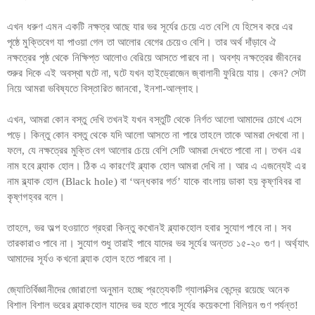
এখন ধরুণ এমন একটি নক্ষত্র আছে যার ভর সূর্যের চেয়ে এত বেশি যে হিসেব করে এর
পৃষ্ঠে মুক্তিবেগ যা পাওয়া গেল তা আলোর বেগের চেয়েও বেশি। তার অর্থ দাঁড়াবে ঐ
নক্ষত্রের পৃষ্ঠ থেকে নিক্ষিপ্ত আলোও বেরিয়ে আসতে পারবে না। অবশ্য নক্ষত্রের জীবনের
শুরুর দিকে এই অবস্থা ঘটে না, ঘটে যখন হাইড্রোজেন জ্বালানী ফুরিয়ে যায়। কেন? সেটা
নিয়ে আমরা ভবিষ্যতে বিস্তারিত জানবো, ইনশা-আল্লাহ।
এখন, আমরা কোন বস্তু দেখি তখনই যখন বস্তুটি থেকে নির্গত আলো আমাদের চোখে এসে
পড়ে। কিন্তু কোন বস্তু থেকে যদি আলো আসতে না পারে তাহলে তাকে আমরা দেখবো না।
ফলে, যে নক্ষত্রের মুক্তি বেগ আলোর চেয়ে বেশি সেটি আমরা দেখতে পাবো না। তখন এর
নাম হবে ব্ল্যাক হোল। ঠিক এ কারণেই ব্ল্যাক হোল আমরা দেখি না। আর এ এজন্যেই এর
নাম ব্ল্যাক হোল (Black hole) বা ‘অন্ধকার গর্ত’ যাকে বাংলায় ডাকা হয় কৃষ্ণবিবর বা
কৃষ্ণগহ্বর বলে।
তাহলে, ভর অল্প হওয়াতে গ্রহরা কিন্তু কখোনই ব্ল্যাকহোল হবার সুযোগ পাবে না। সব
তারকারাও পাবে না। সুযোগ শুধু তারাই পাবে যাদের ভর সূর্যের অন্তত ১৫-২০ গুণ। অর্থ্যাৎ
আমাদের সূর্যও কখনো ব্ল্যাক হোল হতে পারবে না।
জ্যোতির্বিজ্ঞানীদের জোরালো অনুমান হচ্ছে প্রত্যেকটি গ্যালাক্সির কেন্দ্রে রয়েছে অনেক
বিশাল বিশাল ভরের ব্ল্যাকহোল যাদের ভর হতে পারে সূর্যের কয়েকশো বিলিয়ন গুণ পর্যন্ত!