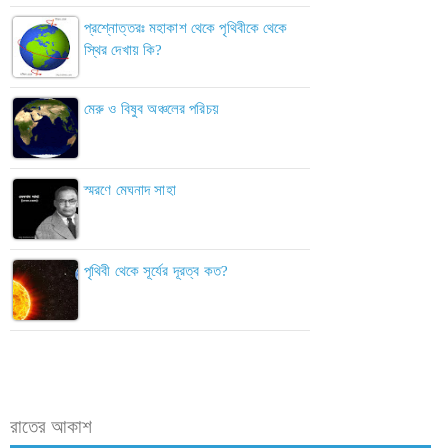
প্রশ্নোত্তরঃ মহাকাশ থেকে পৃথিবীকে থেকে
স্থির দেখায় কি?
মেরু ও বিষুব অঞ্চলের পরিচয়
স্মরণে মেঘনাদ সাহা
পৃথিবী থেকে সূর্যের দূরত্ব কত?
রাতের আকাশ