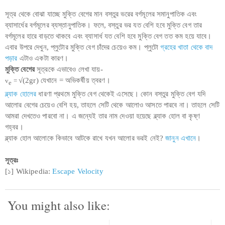
সূত্র থেকে বোঝা যাচ্ছে মুক্তি বেগের মান বস্তুর ভরের বর্গমূলের সমানুপাতিক এবং
ব্যাসার্ধের বর্গমূলের ব্যস্তানুপাতিক। ফলে, বস্তুর ভর যত বেশি হবে মুক্তি বেগ তার
বর্গমূলের হারে বাড়তে থাকবে এবং ব্যাসার্ধ যত বেশি হবে মুক্তি বেগ তত কম হয়ে যাবে।
এবার উপরে দেখুন, প্লুটোর মুক্তি বেগ চাঁদের চেয়েও কম। প্লুটো
গ্রহের খাতা থেকে বাদ
পড়ার
এটাও একটা কারণ।
মুক্তি বেগের
সূত্রকে এভাবেও লেখা যায়-
√(2gr) যেখানে = অভিকর্ষীয় ত্বরণ।
v
=
e
ব্ল্যাক হোলের
ধারণা প্রথমে মুক্তি বেগ থেকেই এসেছে। কোন বস্তুর মুক্তি বেগ যদি
আলোর বেগের চেয়েও বেশি হয়, তাহলে সেটি থেকে আলোও আসতে পারবে না। তাহলে সেটি
আমরা দেখতেও পারবো না। এ জন্যেই তার নাম দেওয়া হয়েছে ব্ল্যাক হোল বা কৃষ্ণ
গহ্বর।
ব্ল্যাক হোল আলোকে কিভাবে আটকে রাখে যখন আলোর ভরই নেই?
জানুন এখানে
।
সূত্রঃ
[১] Wikipedia:
Escape Velocity
You might also like: