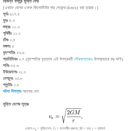
বিভিন্ন বস্তুর মুক্তি বেগঃ
[
এখানে বেগের একক কিলোমিটার পার সেকেন্ড (km/s) ধরা হয়েছে।
]
সূর্যঃ
৬১৭.৫
বুধঃ
৪.৩
শুক্রঃ
১০.৩
পৃথিবীঃ
১১.২
চাঁদঃ
২.৪
মঙ্গলঃ
৫
বৃহস্পতিঃ
৫৯.৬
গ্যানিমিডঃ
২.৭ (বৃহস্পতির বৃহত্তম এই উপগ্রহটি
সৌরজগতেরও
উপগ্রহদের বড় ভাই)
শনিঃ
৩৫.৬
ইউরেনাসঃ
২১.৩
নেপচুনঃ
২৩.৮
প্লুটোঃ
১.৮
ঘটনা দিগন্তঃ
আলোর বেগ
মুক্তি বেগের সূত্রঃ
এখানে v
= মুক্তিবেগ, G = মহাকর্ষীয় ধ্রুবক, M = ভর, r = ব্যাসার্ধ
e