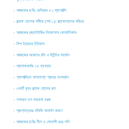
আজকের ছবিঃ মেসিয়ার ৮২ গ্যালাক্সি
ব্ল্যাক হোলের গভীরে (পর্ব-১): ব্ল্যাকহোলের পরিচয়
আজকের জ্যোতির্বিদঃ নিকোলাস কোপার্নিকাস
লিপ ইয়ারের ইতিহাস
আজকের আকাশঃ চাঁদ ও উইন্টার সার্কেল
আলোকবর্ষের ১৫ ব্যবহার
গ্যালাক্সিতে বাসযোগ্য গ্রহের অবস্থান
একটি বৃদ্ধ ব্ল্যাক হোলের গল্প
শনাক্ত হল মহাকর্ষ তরঙ্গ
প্রশ্নোত্তরঃ চাঁদকি আবর্তন করে?
আজকের ছবিঃ নীল ও সোনালী রঙে শনি