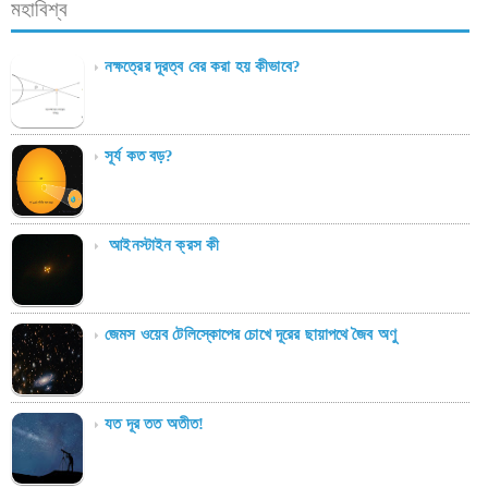
মহাবিশ্ব
নক্ষত্রের দূরত্ব বের করা হয় কীভাবে?
সূর্য কত বড়?
আইনস্টাইন ক্রস কী
জেমস ওয়েব টেলিস্কোপের চোখে দূরের ছায়াপথে জৈব অণু
যত দূর তত অতীত!