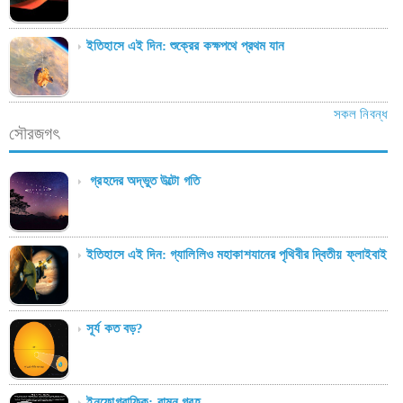
ইতিহাসে এই দিন: শুক্রের কক্ষপথে প্রথম যান
সকল নিবন্ধ
সৌরজগৎ
গ্রহদের অদ্ভুত উল্টো গতি
ইতিহাসে এই দিন: গ্যালিলিও মহাকাশযানের পৃথিবীর দ্বিতীয় ফ্লাইবাই
সূর্য কত বড়?
ইনফোগ্রাফিক: বামন গ্রহ