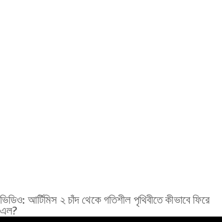
ভিডিও: আর্টিমিস ২ চাঁদ থেকে গতিশীল পৃথিবীতে কীভাবে ফিরে
এল?