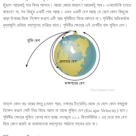
ছুঁড়লে আরেকটু পরে ফিরে আসবে। আরো জোরে মারলে? আরেকটু পরে। এভাবেইকি চলতে
থাকবে? না, সব কিছুর একটি শেষ আছে। এমন একটি বেগ আছে যে বেগে কোন কিছুকে
খাড়া উপরের দিকে নিক্ষেপ করলে এটি আর পৃথিবীতে ফিরে আসবে না। পৃথিবীর অভিকর্ষকে
বৃদ্ধাঙ্গুলি দেখিয়ে মহাশূন্যে হারিয়ে যাবে। পৃথিবীর ক্ষেত্রে এই বেগটির নাম মুক্তি বেগ।
তাহলে কোন বড় ভরের বস্তু (যেমন গ্রহ, নক্ষত্র ইত্যাদি) থেকে যে বেগে কোন বস্তুকে
নিক্ষেপ করলে সেটি নিচে ফিরে আসে না তাকে মুক্তি বেগ (Escape Velocity) বলে।
পৃথিবীর ক্ষেত্রে মুক্তি বেগের মান হচ্ছে সেকেন্ডে ১১.২ কিলোমিটার। এর চেয়ে কম বেগ
দিয়ে কোন রকেট বা নভোযানকে মহাশূন্যে পাঠানো সম্ভব হবে না।