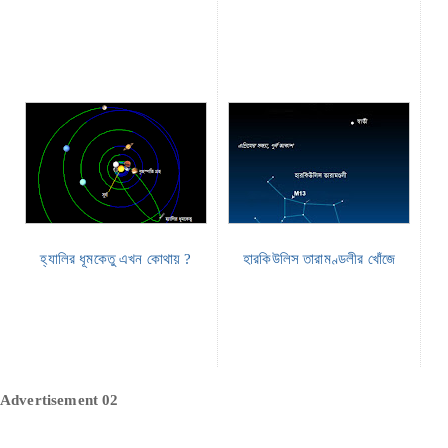
হ্যালির ধূমকেতু এখন কোথায় ?
হারকিউলিস তারামণ্ডলীর খোঁজে
Advertisement 02