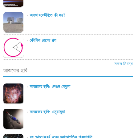
অবজারভেটরিতে কী হয়?
কৌণিক বেগের গল্প
সকল নিবন্ধ
আজকের ছবি
আজকের ছবি: লেগুন নেবুলা
আজকের ছবি: ওমুয়ামুয়া
বহু আলোকবর্ষ দূরের মহাজাগতিক প্রজাপতি