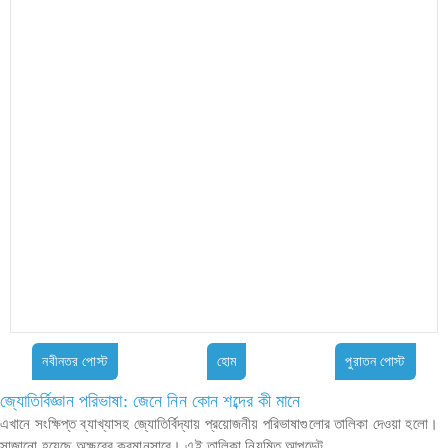
নবীনতর পোস্ট
হোম
পুরাতন পোস্ট
জ্যোতির্বিজ্ঞান পরিভাষা: জেনে নিন কোন শব্দের কী মানে
এখানে সংক্ষিপ্ত ব্যাখ্যাসহ জ্যোতির্বিদ্যায় প্রয়োজনীয় পরিভাষাগুলোর তালিকা দেওয়া হলো।
সাজানো হয়েছে অক্ষরের ক্রমানুসারে। এই তালিকা নিয়মিত আপডেট...