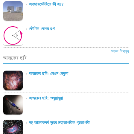
অবজারভেটরিতে কী হয়?
কৌণিক বেগের গল্প
সকল নিবন্ধ
আজকের ছবি
আজকের ছবি: লেগুন নেবুলা
আজকের ছবি: ওমুয়ামুয়া
বহু আলোকবর্ষ দূরের মহাজাগতিক প্রজাপতি