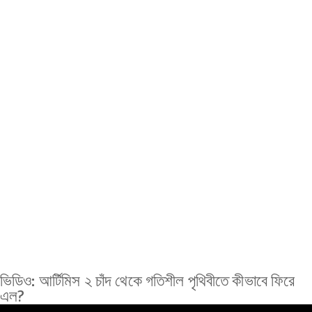
ভিডিও: আর্টিমিস ২ চাঁদ থেকে গতিশীল পৃথিবীতে কীভাবে ফিরে
এল?