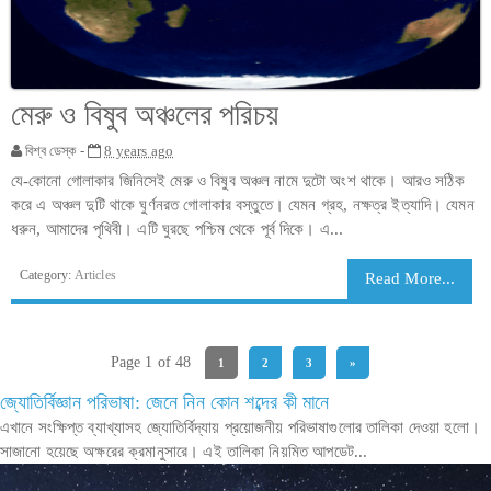
মেরু ও বিষুব অঞ্চলের পরিচয়
বিশ্ব ডেস্ক -
8 years ago
যে-কোনো গোলাকার জিনিসেই মেরু ও বিষুব অঞ্চল নামে দুটো অংশ থাকে। আরও সঠিক
করে এ অঞ্চল দুটি থাকে ঘুর্ণনরত গোলাকার বস্তুতে। যেমন গ্রহ, নক্ষত্র ইত্যাদি। যেমন
ধরুন, আমাদের পৃথিবী। এটি ঘুরছে পশ্চিম থেকে পূর্ব দিকে। এ...
Category:
Articles
Read More...
Page 1 of 48
1
2
3
»
জ্যোতির্বিজ্ঞান পরিভাষা: জেনে নিন কোন শব্দের কী মানে
এখানে সংক্ষিপ্ত ব্যাখ্যাসহ জ্যোতির্বিদ্যায় প্রয়োজনীয় পরিভাষাগুলোর তালিকা দেওয়া হলো।
সাজানো হয়েছে অক্ষরের ক্রমানুসারে। এই তালিকা নিয়মিত আপডেট...