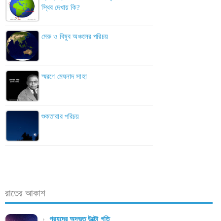
স্থির দেখায় কি?
মেরু ও বিষুব অঞ্চলের পরিচয়
স্মরণে মেঘনাদ সাহা
শুকতারার পরিচয়
রাতের আকাশ
গ্রহদের অদ্ভুত উল্টো গতি