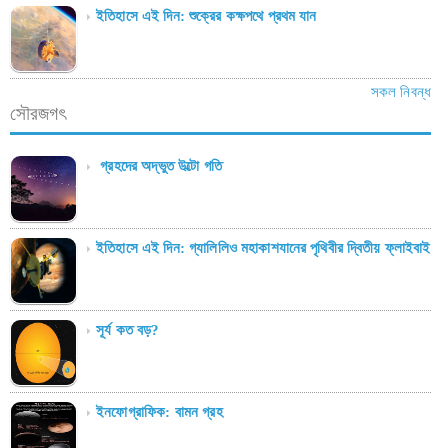
ইতিহাসে এই দিন: শুক্রের কক্ষপথে প্রথম যান
সকল নিবন্ধ
সৌরজগৎ
গ্রহদের অদ্ভুত উল্টো গতি
ইতিহাসে এই দিন: গ্যালিলিও মহাকাশযানের পৃথিবীর দ্বিতীয় ফ্লাইবাই
সূর্য কত বড়?
ইনফোগ্রাফিক: বামন গ্রহ