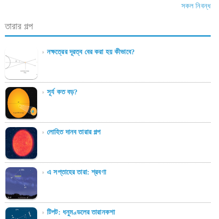
সকল নিবন্ধ
তারার গল্প
নক্ষত্রের দূরত্ব বের করা হয় কীভাবে?
সূর্য কত বড়?
লোহিত দানব তারার গল্প
এ সপ্তাহের তারা: শ্রবণা
টিপট: ধনুমণ্ডলের তারানকশা