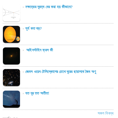
নক্ষত্রের দূরত্ব বের করা হয় কীভাবে?
সূর্য কত বড়?
আইনস্টাইন ক্রস কী
জেমস ওয়েব টেলিস্কোপের চোখে দূরের ছায়াপথে জৈব অণু
যত দূর তত অতীত!
সকল নিবন্ধ