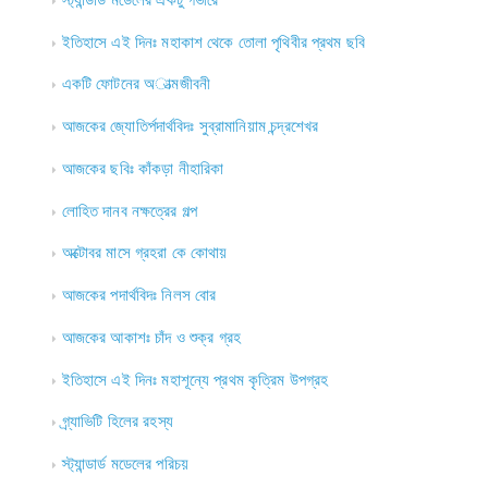
ইতিহাসে এই দিনঃ মহাকাশ থেকে তোলা পৃথিবীর প্রথম ছবি
একটি ফোটনের অাত্মজীবনী
আজকের জ্যোতির্পদার্থবিদঃ সুব্রামানিয়াম চন্দ্রশেখর
আজকের ছবিঃ কাঁকড়া নীহারিকা
লোহিত দানব নক্ষত্রের গল্প
অক্টোবর মাসে গ্রহরা কে কোথায়
আজকের পদার্থবিদঃ নিলস বোর
আজকের আকাশঃ চাঁদ ও শুক্র গ্রহ
ইতিহাসে এই দিনঃ মহাশূন্যে প্রথম কৃত্রিম উপগ্রহ
গ্র্যাভিটি হিলের রহস্য
স্ট্যান্ডার্ড মডেলের পরিচয়