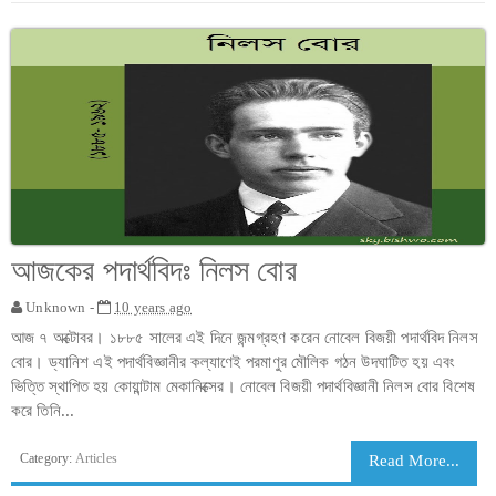
আজকের পদার্থবিদঃ নিলস বোর
Unknown -
10 years ago
আজ ৭ অক্টোবর। ১৮৮৫ সালের এই দিনে জন্মগ্রহণ করেন নোবেল বিজয়ী পদার্থবিদ নিলস
বোর। ড্যানিশ এই পদার্থবিজ্ঞানীর কল্যাণেই পরমাণুর মৌলিক গঠন উদঘাটিত হয় এবং
ভিত্তি স্থাপিত হয় কোয়ান্টাম মেকানিক্সের। নোবেল বিজয়ী পদার্থবিজ্ঞানী নিলস বোর বিশেষ
করে তিনি...
Category:
Articles
Read More...