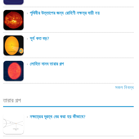
পৃথিবীর উত্তাপের জন্য রোহিণী নক্ষত্র দায়ী নয়
সূর্য কত বড়?
লোহিত দানব তারার গল্প
সকল নিবন্ধ
তারার গল্প
নক্ষত্রের দূরত্ব বের করা হয় কীভাবে?