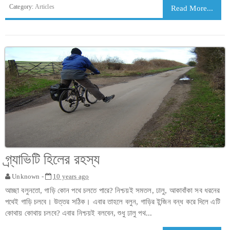
Category:
Articles
Read More...
গ্র্যাভিটি হিলের রহস্য
Unknown -
10 years ago
আচ্ছা বলুনতো, গাড়ি কোন পথে চলতে পারে? নিশ্চয়ই সমতল, ঢালু, আকাবাঁকা সব ধরনের
পথেই গাড়ি চলবে। উত্তর সঠিক। এবার তাহলে বলুন, গাড়ির ইন্জিন বন্ধ করে দিলে এটি
কোথায় কোথায় চলবে? এবার নিশ্চয়ই বলবেন, শুধু ঢালু পথ...