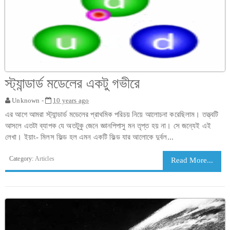
স্ট্যান্ডার্ড মডেলের একটু গভীরে
Unknown -
10 years ago
এর আগে আমরা স্ট্যান্ডার্ড মডেলের প্রাথমিক পরিচয় নিয়ে আলোচনা করেছিলাম। তত্ত্বটি
আসলে এতটা ব্যাপক যে অতটুকু জেনে জ্ঞানপিপাসু মন তৃপ্ত হয় না। সে জন্যেই এই
লেখা। ইয়াং- মিলস ফিল্ড হল এমন একটি ফিল্ড যার আলোকে দুর্বল...
Category:
Articles
Read More...