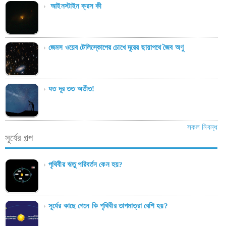
আইনস্টাইন ক্রস কী
জেমস ওয়েব টেলিস্কোপের চোখে দূরের ছায়াপথে জৈব অণু
যত দূর তত অতীত!
সকল নিবন্ধ
সূর্যের গল্প
পৃথিবীর ঋতু পরিবর্তন কেন হয়?
সূর্যের কাছে গেলে কি পৃথিবীর তাপমাত্রা বেশি হয়?