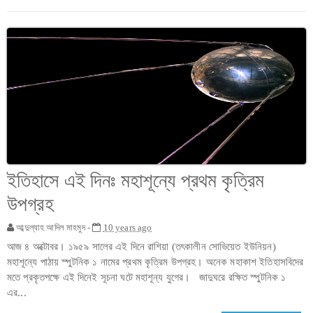
ইতিহাসে এই দিনঃ মহাশূন্যে প্রথম কৃত্রিম
উপগ্রহ
আব্দুল্যাহ আদিল মাহমুদ -
10 years ago
আজ ৪ অক্টোবর। ১৯৫৯ সালের এই দিনে রাশিয়া (তৎকালীন সোভিয়েত ইউনিয়ন)
মহাশূন্যে পাঠায় স্পুটনিক ১ নামের প্রথম কৃত্রিম উপগ্রহ। অনেক মহাকাশ ইতিহাসবিদের
মতে প্রকৃতপক্ষে এই দিনেই সূচনা ঘটে মহাশূন্য যুগের। জাদুঘরে রক্ষিত স্পুটনিক ১
এর...