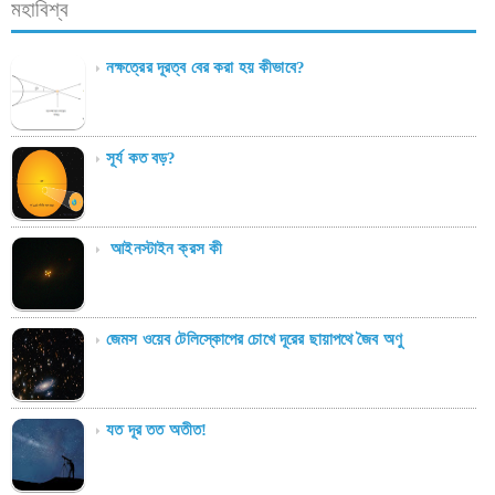
মহাবিশ্ব
নক্ষত্রের দূরত্ব বের করা হয় কীভাবে?
সূর্য কত বড়?
আইনস্টাইন ক্রস কী
জেমস ওয়েব টেলিস্কোপের চোখে দূরের ছায়াপথে জৈব অণু
যত দূর তত অতীত!