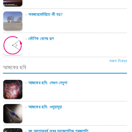
অবজারভেটরিতে কী হয়?
কৌণিক বেগের গল্প
সকল নিবন্ধ
আজকের ছবি
আজকের ছবি: লেগুন নেবুলা
আজকের ছবি: ওমুয়ামুয়া
বহু আলোকবর্ষ দূরের মহাজাগতিক প্রজাপতি