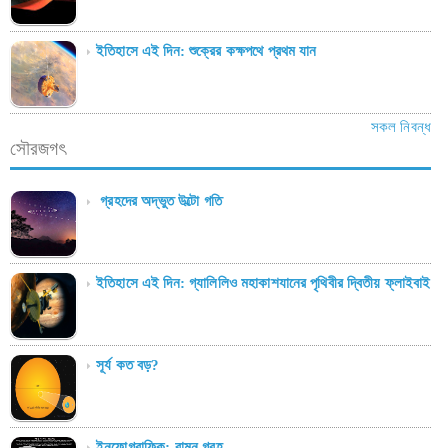
ইতিহাসে এই দিন: শুক্রের কক্ষপথে প্রথম যান
সকল নিবন্ধ
সৌরজগৎ
গ্রহদের অদ্ভুত উল্টো গতি
ইতিহাসে এই দিন: গ্যালিলিও মহাকাশযানের পৃথিবীর দ্বিতীয় ফ্লাইবাই
সূর্য কত বড়?
ইনফোগ্রাফিক: বামন গ্রহ