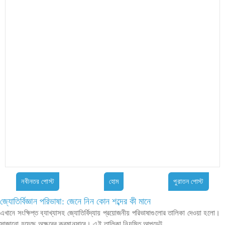
নবীনতর পোস্ট
হোম
পুরাতন পোস্ট
জ্যোতির্বিজ্ঞান পরিভাষা: জেনে নিন কোন শব্দের কী মানে
এখানে সংক্ষিপ্ত ব্যাখ্যাসহ জ্যোতির্বিদ্যায় প্রয়োজনীয় পরিভাষাগুলোর তালিকা দেওয়া হলো।
সাজানো হয়েছে অক্ষরের ক্রমানুসারে। এই তালিকা নিয়মিত আপডেট...