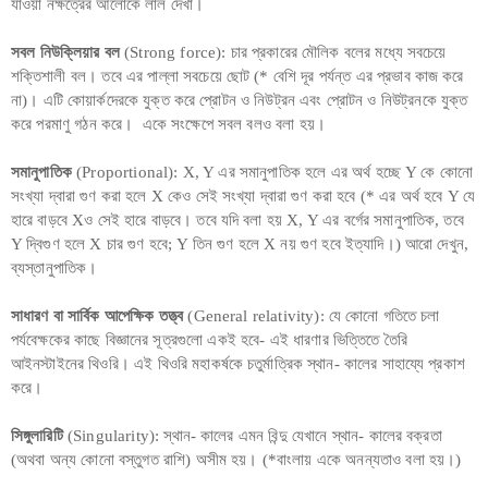
যাওয়া নক্ষত্রের আলোকে লাল দেখা।
সবল নিউক্লিয়ার বল
(Strong force): চার প্রকারের মৌলিক বলের মধ্যে সবচেয়ে
শক্তিশালী বল। তবে এর পাল্লা সবচেয়ে ছোট (* বেশি দূর পর্যন্ত এর প্রভাব কাজ করে
না)। এটি কোয়ার্কদেরকে যুক্ত করে প্রোটন ও নিউট্রন এবং প্রোটন ও নিউট্রনকে যুক্ত
করে পরমাণু গঠন করে। একে সংক্ষেপে সবল বলও বলা হয়।
সমানুপাতিক
(Proportional): X, Y এর সমানুপাতিক হলে এর অর্থ হচ্ছে Y কে কোনো
সংখ্যা দ্বারা গুণ করা হলে X কেও সেই সংখ্যা দ্বারা গুণ করা হবে (* এর অর্থ হবে Y যে
হারে বাড়বে Xও সেই হারে বাড়বে। তবে যদি বলা হয় X, Y এর বর্গের সমানুপাতিক, তবে
Y দ্বিগুণ হলে X চার গুণ হবে; Y তিন গুণ হলে X নয় গুণ হবে ইত্যাদি।) আরো দেখুন,
ব্যস্তানুপাতিক।
সাধারণ বা সার্বিক আপেক্ষিক তত্ত্ব
(General relativity): যে কোনো গতিতে চলা
পর্যবেক্ষকের কাছে বিজ্ঞানের সূত্রগুলো একই হবে- এই ধারণার ভিত্তিতে তৈরি
আইনস্টাইনের থিওরি। এই থিওরি মহাকর্ষকে চতুর্মাত্রিক স্থান- কালের সাহায্যে প্রকাশ
করে।
সিঙ্গুলারিটি
(Singularity): স্থান- কালের এমন বিন্দু যেখানে স্থান- কালের বক্রতা
(অথবা অন্য কোনো বস্তুগত রাশি) অসীম হয়। (*বাংলায় একে অনন্যতাও বলা হয়।)