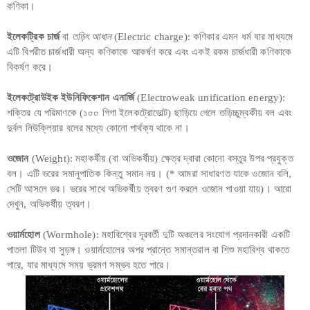
কণিকা।
ইলেকট্রিক চার্জ
বা
তড়িৎ আধান
(Electric charge): কণিকার এমন ধর্ম যার মাধ্যমে
এটি বিপরীত চার্জধারী অন্য কণিকাকে আকর্ষণ করে এবং একই রকম চার্জধারী কণিকাকে
বিকর্ষণ করে।
ইলেকট্রোউইক ইউনিফিকেশান এনার্জি
(Electroweak unification energy):
শক্তির যে পরিমাণকে (১০০ গিগা ইলেকট্রোভোল্ট) ছাড়িয়ে গেলে তড়িচ্চুম্বকীয় বল এবং
দুর্বল নিউক্লিয়ার বলের মধ্যে কোনো পার্থক্য থাকে না।
ওজোন
(Weight): মহাকর্ষীয় (বা অভিকর্ষীয়) ক্ষেত্র দ্বারা কোনো বস্তুর উপর প্রযুক্ত
বল। এটি ভরের সমানুপাতিক কিন্তু সমান নয়। (* আমরা সাধারণত যাকে ওজোন বলি,
সেটি আসলে ভর। ভরের সাথে অভিকর্ষীয় ত্বরণ গুণ করলে ওজোন পাওয়া যায়)। আরো
দেখুন, অভিকর্ষীয় ত্বরণ।
ওয়ার্মহোল
(Wormhole): মহাবিশ্বের দূরবর্তী দুটি অঞ্চলের সংযোগ প্রদানকারী একটি
পাতলা টিউব বা সুড়ঙ্গ। ওয়ার্মহোলের অপর প্রান্তে সমান্তরাল বা শিশু মহাবিশ্ব থাকতে
পারে, যার মাধ্যমে সময় ভ্রমণ সম্ভব হতে পারে।