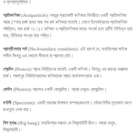
ও ব্যস্তানুপাতিক।
প্রতিকণিকা
(Antiparticle): বস্তুর প্রতেকটি কণিকার বিপরীতে একটি প্রতিকণিকা
আছে (*যার চার্জ ছাড়া আর সব ধর্ম কণিকার মতোই। যেমন ইলেকট্রনের প্রতিকণিকা
পজিট্রন, যার চার্জ +১।)। কণিকা ও প্রতিকণিকার মধ্যে সংঘর্ষ হলে দুটিই নিশ্চিহ্ন হয়ে
যায়, বিনিময়ে পাওয়া যায় শক্তি।
প্রান্থীনতার শর্ত
(No-boundary condition): এই ধারণা যে, মহাবিশ্বের সাইজ
সসীম কিন্তু এর কোনো সীমানা বা প্রান্ত নেই।
প্রোটন
(Proton): প্রায় নিউট্রনের মতোই একটি কণিকা। কিন্তু এর রয়েছে ধনাত্মক
চার্জ। পরমাণুর নিউক্লিয়াসের কণিকাদের প্রায় অর্ধেকসংখ্যক এরা।
ফোটন
(Photon): আলোর একটি কোয়ান্টাম। আরো দেখুনঃ কোয়ান্টাম।
বর্ণালী
(Spectrum): একটি তরঙ্গের উপাদান কম্পাঙ্কগুলো। সৌরবর্ণালীর দৃশ্যমান অংশ
রংধনুতে দেখা যায়।
বিগ ব্যাঙ
(Big bang): মহাবিশ্বের শুরুতে যে সিঙ্গুলারিটি ছিল। আরো দেখুন,
সিঙ্গুলারিটি।