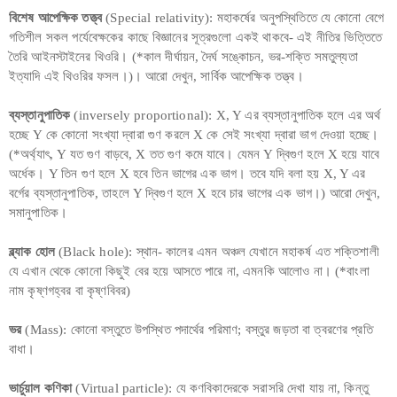
বিশেষ আপেক্ষিক তত্ত্ব
(Special relativity): মহাকর্ষের অনুপস্থিতিতে যে কোনো বেগে
গতিশীল সকল পর্যেবেক্ষকের কাছে বিজ্ঞানের সূত্রগুলো একই থাকবে- এই নীতির ভিত্তিতে
তৈরি আইনস্টাইনের থিওরি। (*কাল দীর্ঘায়ন, দৈর্ঘ সঙ্কোচন, ভর-শক্তি সমতুল্যতা
ইত্যাদি এই থিওরির ফসল।)। আরো দেখুন, সার্বিক আপেক্ষিক তত্ত্ব।
ব্যস্তানুপাতিক
(inversely proportional): X, Y এর ব্যস্তানুপাতিক হলে এর অর্থ
হচ্ছে Y কে কোনো সংখ্যা দ্বারা গুণ করলে X কে সেই সংখ্যা দ্বারা ভাগ দেওয়া হচ্ছে।
(*অর্থ্যাৎ, Y যত গুণ বাড়বে, X তত গুণ কমে যাবে। যেমন Y দ্বিগুণ হলে X হয়ে যাবে
অর্ধেক। Y তিন গুণ হলে X হবে তিন ভাগের এক ভাগ। তবে যদি বলা হয় X, Y এর
বর্গের ব্যস্তানুপাতিক, তাহলে Y দ্বিগুণ হলে X হবে চার ভাগের এক ভাগ।) আরো দেখুন,
সমানুপাতিক।
ব্ল্যাক হোল
(Black hole): স্থান- কালের এমন অঞ্চল যেখানে মহাকর্ষ এত শক্তিশালী
যে এখান থেকে কোনো কিছুই বের হয়ে আসতে পারে না, এমনকি আলোও না। (*বাংলা
নাম কৃষ্ণগহ্বর বা কৃষ্ণবিবর)
ভর
(Mass): কোনো বস্তুতে উপস্থিত পদার্থের পরিমাণ; বস্তুর জড়তা বা ত্বরণের প্রতি
বাধা।
ভার্চুয়াল কণিকা
(Virtual particle): যে কণবিকাদেরকে সরাসরি দেখা যায় না, কিন্তু