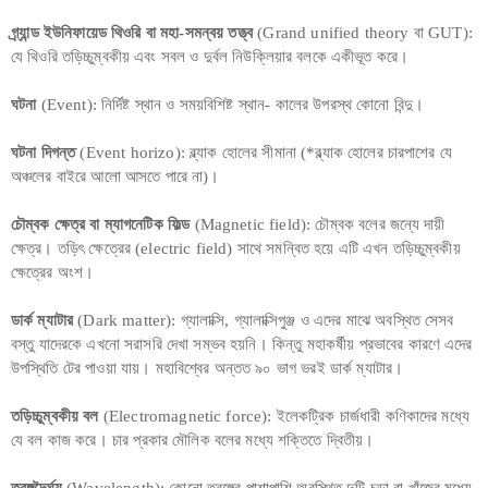
গ্র্যান্ড ইউনিফায়েড থিওরি বা মহা-সমন্বয় তত্ত্ব
(Grand unified theory বা GUT):
যে থিওরি তড়িচ্চুম্বকীয় এবং সবল ও দুর্বল নিউক্লিয়ার বলকে একীভূত করে।
ঘটনা
(Event): নির্দিষ্ট স্থান ও সময়বিশিষ্ট স্থান- কালের উপরস্থ কোনো বিন্দু।
ঘটনা দিগন্ত
(Event horizo): ব্ল্যাক হোলের সীমানা (*ব্ল্যাক হোলের চারপাশের যে
অঞ্চলের বাইরে আলো আসতে পারে না)।
চৌম্বক ক্ষেত্র বা ম্যাগনেটিক ফিল্ড
(Magnetic field): চৌম্বক বলের জন্যে দায়ী
ক্ষেত্র। তড়িৎ ক্ষেত্রের (electric field) সাথে সমন্বিত হয়ে এটি এখন তড়িচ্চুম্বকীয়
ক্ষেত্রের অংশ।
ডার্ক ম্যাটার
(Dark matter): গ্যালাক্সি, গ্যালাক্সিপুঞ্জ ও এদের মাঝে অবস্থিত সেসব
বস্তু যাদেরকে এখনো সরাসরি দেখা সম্ভব হয়নি। কিন্তু মহাকর্ষীয় প্রভাবের কারণে এদের
উপস্থিতি টের পাওয়া যায়। মহাবিশ্বের অন্তত ৯০ ভাগ ভরই ডার্ক ম্যাটার।
তড়িচ্চুম্বকীয় বল
(Electromagnetic force): ইলেকট্রিক চার্জধারী কণিকাদের মধ্যে
যে বল কাজ করে। চার প্রকার মৌলিক বলের মধ্যে শক্তিতে দ্বিতীয়।