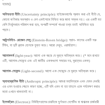
হয়েছে
]
অনিশ্চয়তা নীতি
(Uncertainty principle): হাইজেনবার্গের প্রদান করা এই নীতি যে,
কোনো কণিকার অবস্থান ও বেগ একইসাথে নিশ্চিত করে জানা সম্ভব নয়। এর একটি যত
বেশি নির্ভুলভাবে পরিমাপ করা হবে, অপরটি সম্পর্কে পাওয়া তথ্য ততই অনিশ্চিত হয়ে
পড়বে।
আইন্সটাইন- রোজেন সেতু
(Einstein-Rosen bridge): স্থান- কালের একটি সরু
টিউব, যা দুটি ব্ল্যাক হোলকে যুক্ত করে। আরো দেখুন,
ওয়ার্মহোল
।
আলোকবর্ষ
(light-year): আলো এক বছরে যে দূরত্ব অতিক্রম করে। (* মনে রাখতে
এটি, আলোক-সেকেন্ড এবং এই জাতীয় এককগুলো সময়ের নয়, দূরত্বের একক)
আলোক-সেকেন্ড
(Light-second): আলো এক সেকেন্ডে যে দূরত্ব অতিক্রম করে।
অ্যানথ্রোপিক নীতি
(Anthropic principle): আমরা মহাবিশ্বকে এখন যেমন দেখছি
এর এমন হওয়ার পেছনে কারণ হচ্ছে, এটি যদি এমন না হত তাহলে একে পর্যবেক্ষণ করার
মতো এখানে থাকতামই না।
ইলেকট্রন
(Electron): নিউক্লিয়াসের চারদিকে ঘুর্ণনরত নেগেটিভ বা ঋণাত্মক চার্জধারী