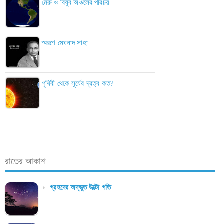
মেরু ও বিষুব অঞ্চলের পরিচয়
স্মরণে মেঘনাদ সাহা
পৃথিবী থেকে সূর্যের দূরত্ব কত?
রাতের আকাশ
গ্রহদের অদ্ভুত উল্টো গতি