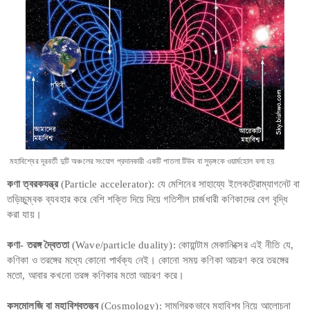
মহাবিশ্বের দূরবর্তী দুটি অঞ্চলের সংযোগ প্রদানকারী একটি পাতলা টিউব বা সুড়ঙ্গকে ওয়ার্মহোল বলা হয়
কণা ত্বরকযন্ত্র
(Particle accelerator): যে মেশিনের সাহায্যে ইলেকট্রোম্যাগনেট বা
তড়িচ্চুম্বক ব্যবহার করে বেশি শক্তি দিয়ে দিয়ে গতিশীল চার্জধারী কণিকাদের বেগ বৃদ্ধি
করা যায়।
কণা- তরঙ্গ দ্বৈততা
(Wave/particle duality): কোয়ান্টাম মেকানিক্সের এই নীতি যে,
কণিকা ও তরঙ্গের মধ্যে কোনো পার্থক্য নেই। কোনো সময় কণিকা আচরণ করে তরঙ্গের
মতো, আবার কখনো তরঙ্গ কণিকার মতো আচরণ করে।
কসমোলজি বা মহাবিশ্বতত্ত্ব
(Cosmology): সামগ্রিকভাবে মহাবিশ্ব নিয়ে আলোচনা