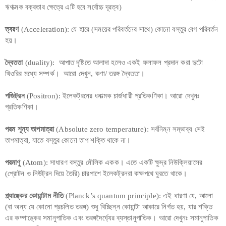
ঋণাত্মক বক্রতার ক্ষেত্রে এটি হবে সর্বোচ্চ দূরত্ব)
ত্বরণ
(Acceleration): যে হারে (সময়ের পরিবর্তনের সাথে) কোনো বস্তুর বেগ পরিবর্তন
হয়।
দ্বৈততা
(duality): আপাত দৃষ্টিতে আলাদা হলেও একই ফলাফল প্রদান করা দুটো
থিওরির মধ্যে সম্পর্ক। আরো দেখুন, কণা/ তরঙ্গ দ্বৈততা।
পজিট্রন
(Positron): ইলেকট্রনের ধনাত্মক চার্জধারী প্রতিকণিকা। আরো দেখুনঃ
প্রতিকণিকা।
পরম শূন্য তাপমাত্রা
(Absolute zero temperature): সর্বনিম্ন সম্ভাব্য সেই
তাপমাত্রা, যাতে বস্তুর কোনো তাপ শক্তি থাকে না।
পরমাণু
(Atom): সাধারণ বস্তুর মৌলিক একক। এতে একটি ক্ষুদ্র নিউক্লিয়াসের
(প্রোটন ও নিউট্রন দিয়ে তৈরি) চারপাশে ইলেকট্রনরা কক্ষপথে ঘুরতে থাকে।
প্ল্যাঙ্কের কোয়ান্টাম নীতি
(Planck’s quantum principle): এই ধারণা যে, আলো
(বা অন্য যে কোনো প্রচলিত তরঙ্গ) শুধু বিচ্ছিন্ন কোয়ান্টা আকারে নির্গত হয়, যার শক্তি
এর কম্পাঙ্কের সমানুপাতিক এবং তরঙ্গদৈর্ঘ্যের ব্যস্তানুপাতিক। আরো দেখুনঃ সমানুপাতিক