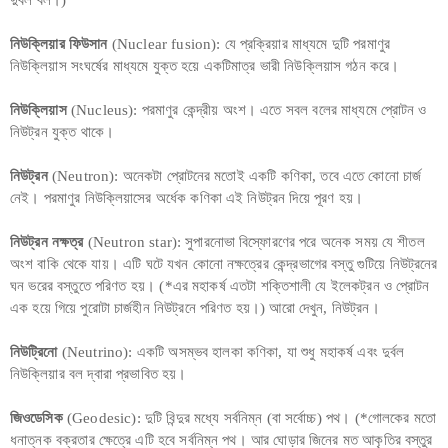
নিউক্লিয়ার ফিউসান
(Nuclear fusion): যে প্রক্রিয়ার মাধ্যমে দুটি পরমাণুর
নিউক্লিয়াস সংঘর্ষের মাধ্যমে যুক্ত হয়ে একটিমাত্র ভারী নিউক্লিয়াস গঠন করে।
নিউক্লিয়াস
(Nucleus): পরমাণুর কেন্দ্রীয় অংশ। এতে সবল বলের মাধ্যমে প্রোটন ও
নিউট্রন যুক্ত থাকে।
নিউট্রন
(Neutron): অনেকটা প্রোটনের মতোই একটি কণিকা, তবে এতে কোনো চার্জ
নেই। পরমাণুর নিউক্লিয়াসের অর্ধেক কণিকা এই নিউট্রন দিয়ে পূরণ হয়।
নিউট্রন নক্ষত্র
(Neutron star): সুপারনোভা বিস্ফোরণের পরে অনেক সময় যে শীতল
অংশ বাকি থেকে যায়। এটি ঘটে যখন কোনো নক্ষত্রের কেন্দ্রভাগের বস্তু গুটিয়ে নিউট্রনের
ঘন ভরের বস্তুতে পরিণত হয়। (*এর মহাকর্ষ এতটা শক্তিশালী যে ইলেকট্রন ও প্রোটন
এক হয়ে গিয়ে পুরোটা চার্জহীন নিউট্রনে পরিণত হয়।) আরো দেখুন, নিউট্রন।
নিউট্রিনো
(Neutrino): একটি অসম্ভব হালকা কণিকা, যা শুধু মহাকর্ষ এবং দুর্বল
নিউক্লিয়ার বল দ্বারা প্রভাবিত হয়।
জিওডেসিক
(Geodesic): দুটি বিন্দুর মধ্যে সর্বনিম্ন (বা সর্বোচ্চ) পথ। (*গোলকের মতো
ধনাত্নক বক্রতার ক্ষেত্রে এটি হবে সর্বনিম্ন পথ। আর ঘোড়ার জিনের মত আকৃতির বস্তুর