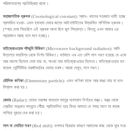
পরিমাপযোগ্য প্রতিক্রিয়া থাকে।
মহাজাগতিক ধ্রুবক
(Cosmological constant): স্থান- কালের সহজাত ধর্মই হচ্ছে
প্রসারিত হওয়া- এমন ব্যাখ্যা দেবার জন্যে আইনস্টাইনের উদ্ভাবিত গাণিতিক ধ্রুবক।
(*পরে দেখা গিয়েছিল এই ধ্রুবক আনা ছিল ভুল সিদ্ধান্ত। কিন্তু এখন আবার এর
প্রয়োজন আছে বলে মনে হচ্ছে)।
মাইক্রোওয়েভ পটভূমি বিকিরণ
(Microwave background radiation): আদি
উত্তপ্ত মহাবিশ্ব থেকে নির্গত বিকিরণ। বর্তমানে এর এত বেশি লাল সরণ হয়েছে যে একে
আর আলো হিসেবে দেখা যায় না, পাওয়া যায় মাইক্রোওয়েভ হিসেবে। মাইক্রোওয়েভ হল
কয়েক সেন্টিমিটার তরঙ্গদৈর্ঘ্যের বেতার তরঙ্গ। আরো দেখুন, লাল সরণ।
মৌলিক কণিকা
(Elementary particle): এমন কণিকা যাকে আর ভাঙা যায় না বলে
বিশ্বাস করা হয়।
রেডার
(Radar): বেতার তরঙ্গের মাধ্যমে বস্তুর অবস্থান নির্ণয়ের যন্ত্র। যন্ত্র থেকে
প্রেরিত সঙ্কেত বস্তুতে পৌঁছে প্রতিফলিত হয়ে ফিরে আসতে যে সময় লাগে তা কাজে
লাগিয়ে দূরত্ব বের করা হয়।
লাল বা লোহিত সরণ
(Red shift): ডপলার ক্রিয়ার কারণে আমাদের কাছ থেকে দূরে সরে