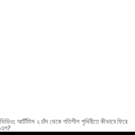
ভিডিও: আর্টিমিস ২ চাঁদ থেকে গতিশীল পৃথিবীতে কীভাবে ফিরে
এল?