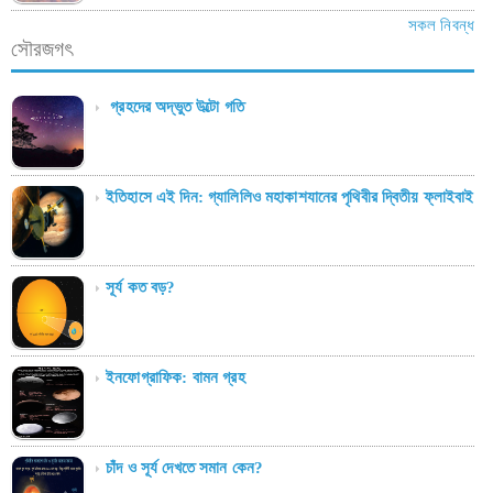
সকল নিবন্ধ
সৌরজগৎ
গ্রহদের অদ্ভুত উল্টো গতি
ইতিহাসে এই দিন: গ্যালিলিও মহাকাশযানের পৃথিবীর দ্বিতীয় ফ্লাইবাই
সূর্য কত বড়?
ইনফোগ্রাফিক: বামন গ্রহ
চাঁদ ও সূর্য দেখতে সমান কেন?