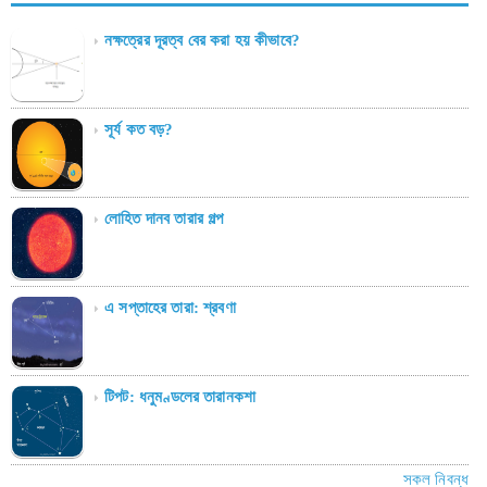
নক্ষত্রের দূরত্ব বের করা হয় কীভাবে?
সূর্য কত বড়?
লোহিত দানব তারার গল্প
এ সপ্তাহের তারা: শ্রবণা
টিপট: ধনুমণ্ডলের তারানকশা
সকল নিবন্ধ