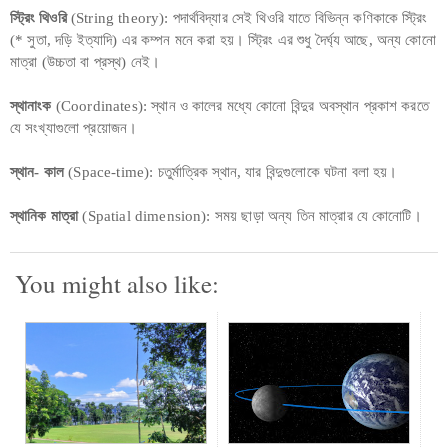
স্ট্রিং থিওরি
(String theory): পদার্থবিদ্যার সেই থিওরি যাতে বিভিন্ন কণিকাকে স্ট্রিং
(* সুতা, দড়ি ইত্যাদি) এর কম্পন মনে করা হয়। স্ট্রিং এর শুধু দৈর্ঘ্য আছে, অন্য কোনো
মাত্রা (উচ্চতা বা প্রস্থ) নেই।
স্থানাংক
(Coordinates): স্থান ও কালের মধ্যে কোনো বিন্দুর অবস্থান প্রকাশ করতে
যে সংখ্যাগুলো প্রয়োজন।
স্থান- কাল
(Space-time): চতুর্মাত্রিক স্থান, যার বিন্দুগুলোকে ঘটনা বলা হয়।
স্থানিক মাত্রা
(Spatial dimension): সময় ছাড়া অন্য তিন মাত্রার যে কোনোটি।
You might also like: