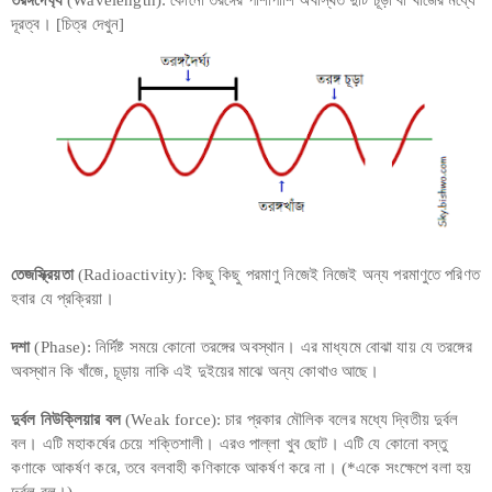
তরঙ্গদৈর্ঘ্য
(Wavelength): কোনো তরঙ্গের পাশাপাশি অবস্থিত দুটি চূড়া বা খাঁজের মধ্যে
দূরত্ব। [চিত্র দেখুন]
তেজস্ক্রিয়তা
(Radioactivity): কিছু কিছু পরমাণু নিজেই নিজেই অন্য পরমাণুতে পরিণত
হবার যে প্রক্রিয়া।
দশা
(Phase): নির্দিষ্ট সময়ে কোনো তরঙ্গের অবস্থান। এর মাধ্যমে বোঝা যায় যে তরঙ্গের
অবস্থান কি খাঁজে, চূড়ায় নাকি এই দুইয়ের মাঝে অন্য কোথাও আছে।
দুর্বল নিউক্লিয়ার বল
(Weak force): চার প্রকার মৌলিক বলের মধ্যে দ্বিতীয় দুর্বল
বল। এটি মহাকর্ষের চেয়ে শক্তিশালী। এরও পাল্লা খুব ছোট। এটি যে কোনো বস্তু
কণাকে আকর্ষণ করে, তবে বলবাহী কণিকাকে আকর্ষণ করে না। (*একে সংক্ষেপে বলা হয়
দুর্বল বল।)