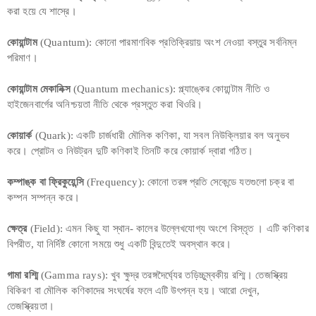
করা হয়ে যে শাস্রে।
কোয়ান্টাম
(Quantum): কোনো পারমাণবিক প্রতিক্রিয়ায় অংশ নেওয়া বস্তুর সর্বনিম্ন
পরিমাণ।
কোয়ান্টাম মেকানিক্স
(Quantum mechanics): প্ল্যাঙ্কের কোয়ান্টাম নীতি ও
হাইজেনবার্গের অনিশ্চয়তা নীতি থেকে প্রস্তুত করা থিওরি।
কোয়ার্ক
(Quark): একটি চার্জধারী মৌলিক কণিকা, যা সবল নিউক্লিয়ার বল অনুভব
করে। প্রোটন ও নিউট্রন দুটি কণিকাই তিনটি করে কোয়ার্ক দ্বারা গঠিত।
কম্পাঙ্ক বা ফ্রিকুয়েন্সি
(Frequency): কোনো তরঙ্গ প্রতি সেকেন্ডে যতগুলো চক্র বা
কম্পন সম্পন্ন করে।
ক্ষেত্র
(Field): এমন কিছু যা স্থান- কালের উল্লেখযোগ্য অংশে বিস্তৃত । এটি কণিকার
বিপরীত, যা নির্দিষ্ট কোনো সময়ে শুধু একটি বিন্দুতেই অবস্থান করে।
গামা রশ্মি
(Gamma rays): খুব ক্ষুদ্র তরঙ্গদৈর্ঘ্যের তড়িচ্চুম্বকীয় রশ্মি। তেজস্ক্রিয়
বিকিরণ বা মৌলিক কণিকাদের সংঘর্ষের ফলে এটি উৎপন্ন হয়। আরো দেখুন,
তেজস্ক্রিয়তা।