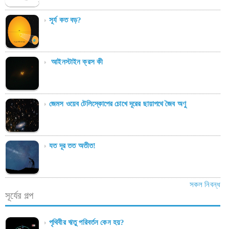
সূর্য কত বড়?
আইনস্টাইন ক্রস কী
জেমস ওয়েব টেলিস্কোপের চোখে দূরের ছায়াপথে জৈব অণু
যত দূর তত অতীত!
সকল নিবন্ধ
সূর্যের গল্প
পৃথিবীর ঋতু পরিবর্তন কেন হয়?