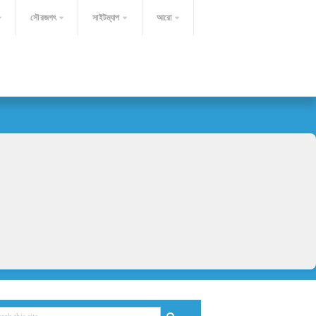
সৌরজগৎ
সাইটম্যাপ
আরো