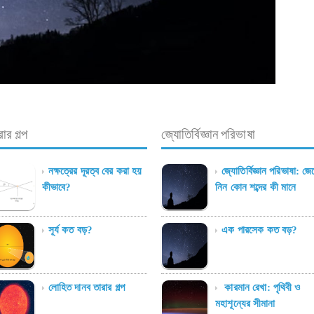
ার গল্প
জ্যোতির্বিজ্ঞান পরিভাষা
নক্ষত্রের দূরত্ব বের করা হয়
জ্যোতির্বিজ্ঞান পরিভাষা: জে
কীভাবে?
নিন কোন শব্দের কী মানে
সূর্য কত বড়?
এক পারসেক কত বড়?
লোহিত দানব তারার গল্প
কারমান রেখা: পৃথিবী ও
মহাশূন্যের সীমানা