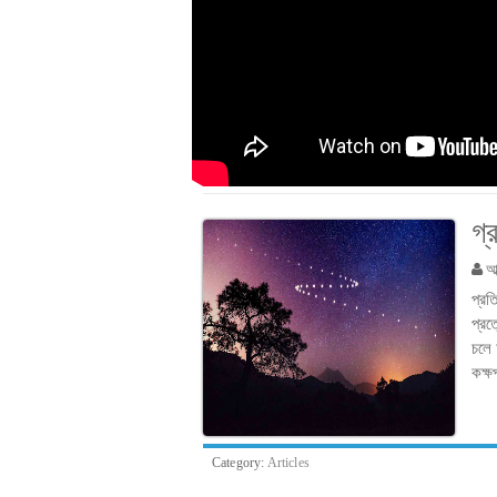
গ্
আব
প্রত
প্রত
চলে 
কক্ষ
Category:
Articles