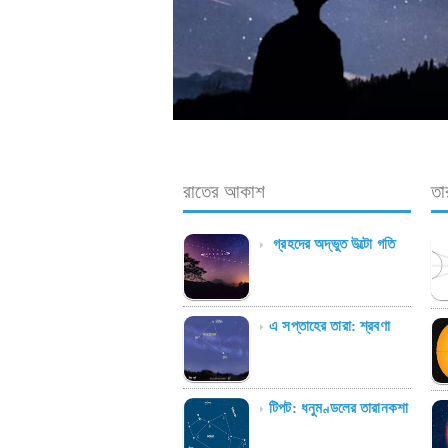
রাতের আকাশ
তার
গ্রহদের অদ্ভুত উল্টো গতি
এ সপ্তাহের তারা: শ্রবণা
টিপট: ধনুমণ্ডলের তারানকশা