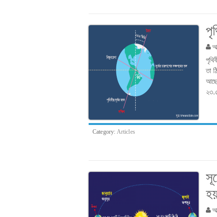
পৃ
আব
পৃথি
তা ঠ
আছে 
২৩.৫
Category:
Articles
সূ
হ
আব