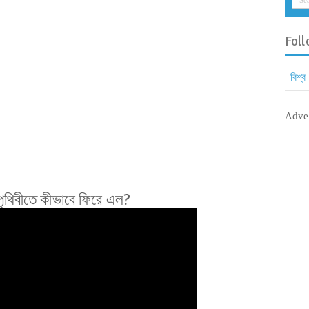
Foll
বিশ্ব
Adve
 পৃথিবীতে কীভাবে ফিরে এল?