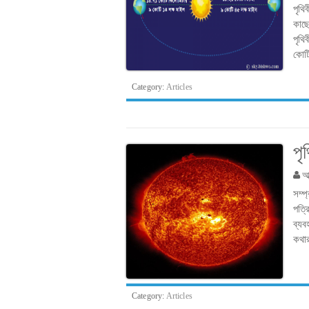
পৃথি
কাছ
পৃথি
কোট
Category:
Articles
পৃ
আব
সম্প
পত্র
ব্যব
কথার
Category:
Articles