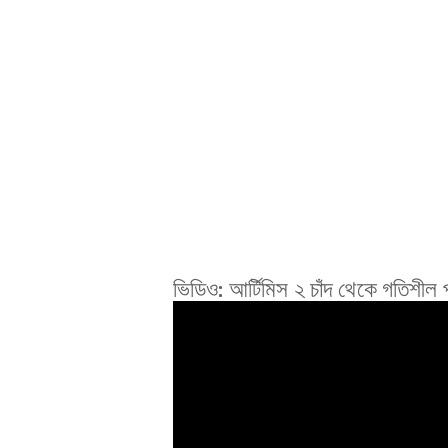
ভিডিও: আর্টিমিস ২ চাঁদ থেকে গতিশীল