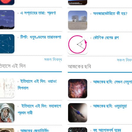
এ সপ্তাহের তারা: শ্রবণা
অবজারভেটরিতে কী হয়?
টিপট: ধনুমণ্ডলের তারানকশা
কৌণিক বেগের গল্প
সকল নিবন্ধ
সকল নিবন
িহাসে এই দিন
আজকের ছবি
ইতিহাসে এই দিন: ওয়াও!
আজকের ছবি: লেগুন নেবুলা
সিগনাল
ইতিহাসে এই দিন: মহাকাশে
আজকের ছবি: ওমুয়ামুয়া
প্রথম নারী
বহু আলোকবর্ষ দূরের
আজকের জ্যোতির্বিদ: