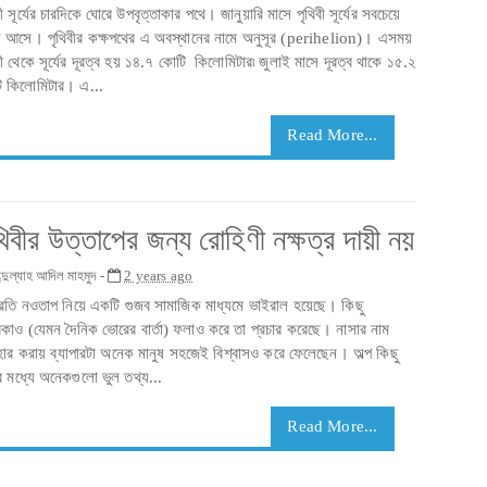
বী সূর্যের চারদিকে ঘোরে উপবৃত্তাকার পথে। জানুয়ারি মাসে পৃথিবী সূর্যের সবচেয়ে
ে আসে। পৃথিবীর কক্ষপথের এ অবস্থানের নামে অনুসূর (perihelion)। এসময়
বী থেকে সূর্যের দূরত্ব হয় ১৪.৭ কোটি কিলোমিটার৷ জুলাই মাসে দূরত্ব থাকে ১৫.২
ি কিলোমিটার। এ...
Read More...
থিবীর উত্তাপের জন্য রোহিণী নক্ষত্র দায়ী নয়
্দুল্যাহ আদিল মাহমুদ -
2 years ago
্রতি নওতাপ নিয়ে একটি গুজব সামাজিক মাধ্যমে ভাইরাল হয়েছে। কিছু
িকাও (যেমন দৈনিক ভোরের বার্তা) ফলাও করে তা প্রচার করেছে। নাসার নাম
হার করায় ব্যাপারটা অনেক মানুষ সহজেই বিশ্বাসও করে ফেলেছেন। অল্প কিছু
 মধ্যে অনেকগুলো ভুল তথ্য...
Read More...