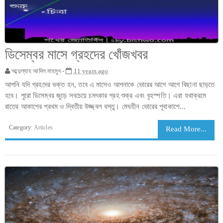
ডিসেম্বর মাসে গ্রহদের খোঁজখবর
আব্দুল্যাহ আদিল মাহমুদ -
11 years ago
আপনি যদি গ্রহদের ভক্ত হন, তবে এ মাসেও আপনাকে ভোরের আগে আগে বিছানা ছাড়তে
হবে। পুরো ডিসেম্বর জুড়ে সবচেয়ে চমৎকার গ্রহ শুক্র এবং বৃহস্পতি। এরা যথাক্রমে
রাতের আকাশের প্রথম ও দ্বিতীয় উজ্জ্বল বস্তু। মেঘহীন ভোরের পূবাকাশে...
Category:
Articles
Read More...