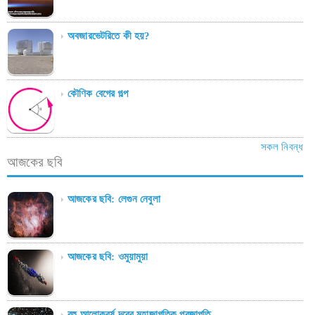
অবজারভেটরিতে কী হয়?
কৌণিক বেগের গল্প
সকল নিবন্ধ
আজকের ছবি
আজকের ছবি: লেগুন নেবুলা
আজকের ছবি: ওমুয়ামুয়া
বহু আলোকবর্ষ দূরের মহাজাগতিক প্রজাপতি