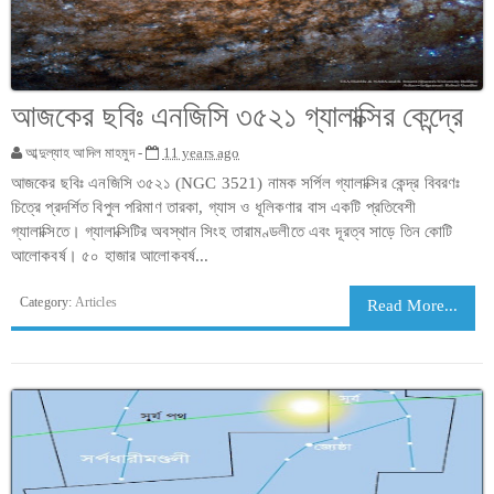
আজকের ছবিঃ এনজিসি ৩৫২১ গ্যালাক্সির কেন্দ্রে
আব্দুল্যাহ আদিল মাহমুদ -
11 years ago
আজকের ছবিঃ এনজিসি ৩৫২১ (NGC 3521) নামক সর্পিল গ্যালাক্সির কেন্দ্র বিবরণঃ
চিত্রে প্রদর্শিত বিপুল পরিমাণ তারকা, গ্যাস ও ধূলিকণার বাস একটি প্রতিবেশী
গ্যালাক্সিতে। গ্যালাক্সিটির অবস্থান সিংহ তারামণ্ডলীতে এবং দূরত্ব সাড়ে তিন কোটি
আলোকবর্ষ। ৫০ হাজার আলোকবর্ষ...
Category:
Articles
Read More...