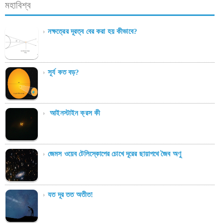
মহাবিশ্ব
নক্ষত্রের দূরত্ব বের করা হয় কীভাবে?
সূর্য কত বড়?
আইনস্টাইন ক্রস কী
জেমস ওয়েব টেলিস্কোপের চোখে দূরের ছায়াপথে জৈব অণু
যত দূর তত অতীত!