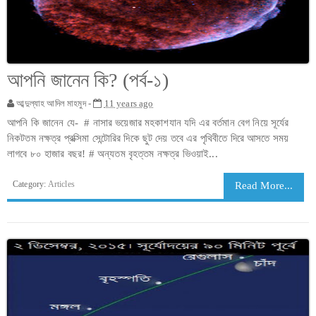
আপনি জানেন কি? (পর্ব-১)
আব্দুল্যাহ আদিল মাহমুদ -
11 years ago
আপনি কি জানেন যে- # নাসার ভয়েজার মহকাশযান যদি এর বর্তমান বেগ নিয়ে সূর্যের
নিকটতম নক্ষত্র প্রক্সিমা সেন্টোরির দিকে ছুট দেয় তবে এর পৃথিবীতে দিরে আসতে সময়
লাগবে ৮০ হাজার বছর! # অন্যতম বৃহত্তম নক্ষত্র ভিওয়াই...
Category:
Articles
Read More...