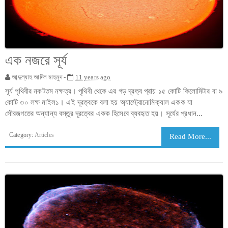
এক নজরে সূর্য
আব্দুল্যাহ আদিল মাহমুদ -
11 years ago
সূর্য পৃথিবীর নকটতম নক্ষত্র। পৃথিবী থেকে এর গড় দূরত্ব প্রায় ১৫ কোটি কিলোমিটার বা ৯
কোটি ৩০ লক্ষ মাইল১। এই দূরত্বকে বলা হয় অ্যাস্ট্রোনোমিক্যাল একক যা
সৌরজগতের অন্যান্য বস্তুর দূরত্বের একক হিসেবে ব্যবহৃত হয়। সূর্যের প্রধান...
Category:
Articles
Read More...