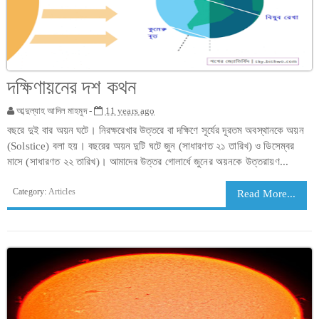
দক্ষিণায়নের দশ কথন
আব্দুল্যাহ আদিল মাহমুদ -
11 years ago
বছরে দুই বার অয়ন ঘটে। নিরক্ষরেখার উত্তরে বা দক্ষিণে সূর্যের দূরতম অবস্থানকে অয়ন
(Solstice) বলা হয়। বছরের অয়ন দুটি ঘটে জুন (সাধারণত ২১ তারিখ) ও ডিসেম্বর
মাসে (সাধারণত ২২ তারিখ)। আমাদের উত্তর গোলার্ধে জুনের অয়নকে উত্তরায়ণ...
Category:
Articles
Read More...