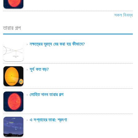
সকল নিবন্ধ
তারার গল্প
নক্ষত্রের দূরত্ব বের করা হয় কীভাবে?
সূর্য কত বড়?
লোহিত দানব তারার গল্প
এ সপ্তাহের তারা: শ্রবণা