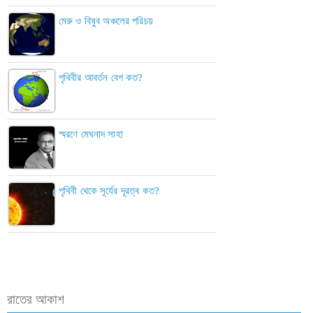
মেরু ও বিষুব অঞ্চলের পরিচয়
পৃথিবীর আবর্তন বেগ কত?
স্মরণে মেঘনাদ সাহা
পৃথিবী থেকে সূর্যের দূরত্ব কত?
রাতের আকাশ