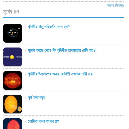
সকল নিবন্ধ
সূর্যের গল্প
পৃথিবীর ঋতু পরিবর্তন কেন হয়?
সূর্যের কাছে গেলে কি পৃথিবীর তাপমাত্রা বেশি হয়?
পৃথিবীর উত্তাপের জন্য রোহিণী নক্ষত্র দায়ী নয়
সূর্য কত বড়?
লোহিত দানব তারার গল্প