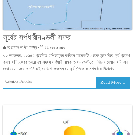
সূর্যের সর্পধারীমণ্ডলী সফর
আব্দুল্যাহ আদিল মাহমুদ -
11 years ago
৩০ নভেম্বর, ২০১৫! প্রচলিত রাশিচক্রের কফিনে আরেকটি পেরেক ঠুকে দিয়ে সূর্য প্রবেশ
করল রাশিচক্রের ত্রয়োদশ সদস্য সর্পধারী নামক তারামণ্ডলীতে। দিনের বেলায় যদি তারা
দেখা যেত, তবে আপনি এই তারিখে দেখতেন যে সূর্য বৃশ্চিক ও সর্পধারীর সীমানায়...
Category:
Articles
Read More...