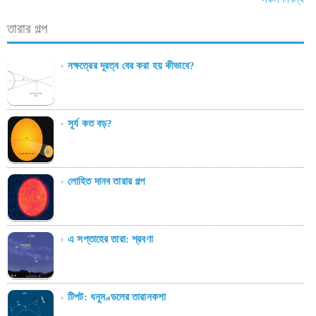
তারার গল্প
নক্ষত্রের দূরত্ব বের করা হয় কীভাবে?
সূর্য কত বড়?
লোহিত দানব তারার গল্প
এ সপ্তাহের তারা: শ্রবণা
টিপট: ধনুমণ্ডলের তারানকশা