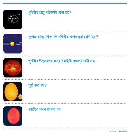
পৃথিবীর ঋতু পরিবর্তন কেন হয়?
সূর্যের কাছে গেলে কি পৃথিবীর তাপমাত্রা বেশি হয়?
পৃথিবীর উত্তাপের জন্য রোহিণী নক্ষত্র দায়ী নয়
সূর্য কত বড়?
লোহিত দানব তারার গল্প
সকল নিবন্ধ