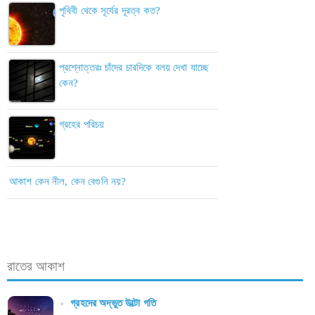
পৃথিবী থেকে সূর্যের দূরত্ব কত?
প্রশ্নোত্তরঃ চাঁদের চারদিকে বলয় দেখা যাচ্ছে
কেন?
গ্রহের পরিচয়
আকাশ কেন নীল, কেন বেগুনি নয়?
রাতের আকাশ
গ্রহদের অদ্ভুত উল্টো গতি