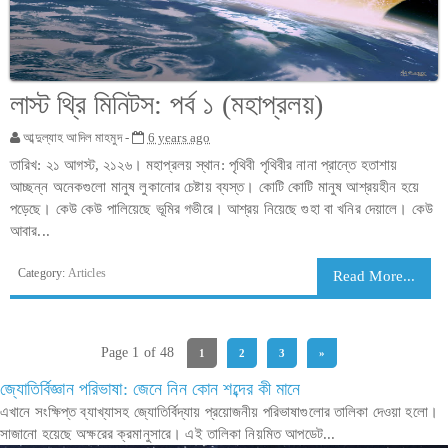
লাস্ট থ্রি মিনিটস: পর্ব ১ (মহাপ্রলয়)
আব্দুল্যাহ আদিল মাহমুদ -
6 years ago
তারিখ: ২১ আগস্ট, ২১২৬। মহাপ্রলয় স্থান: পৃথিবী পৃথিবীর নানা প্রান্তে হতাশায়
আচ্ছন্ন অনেকগুলো মানুষ লুকানোর চেষ্টায় ব্যস্ত। কোটি কোটি মানুষ আশ্রয়হীন হয়ে
পড়েছে। কেউ কেউ পালিয়েছে ভূমির গভীরে। আশ্রয় নিয়েছে গুহা বা খনির দেয়ালে। কেউ
আবার...
Category:
Articles
Read More...
Page 1 of 48
1
2
3
»
জ্যোতির্বিজ্ঞান পরিভাষা: জেনে নিন কোন শব্দের কী মানে
এখানে সংক্ষিপ্ত ব্যাখ্যাসহ জ্যোতির্বিদ্যায় প্রয়োজনীয় পরিভাষাগুলোর তালিকা দেওয়া হলো।
সাজানো হয়েছে অক্ষরের ক্রমানুসারে। এই তালিকা নিয়মিত আপডেট...