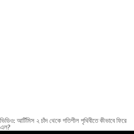
ভিডিও: আর্টিমিস ২ চাঁদ থেকে গতিশীল পৃথিবীতে কীভাবে ফিরে
এল?