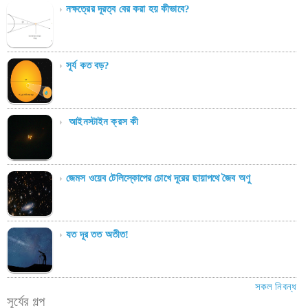
নক্ষত্রের দূরত্ব বের করা হয় কীভাবে?
সূর্য কত বড়?
আইনস্টাইন ক্রস কী
জেমস ওয়েব টেলিস্কোপের চোখে দূরের ছায়াপথে জৈব অণু
যত দূর তত অতীত!
সকল নিবন্ধ
সূর্যের গল্প