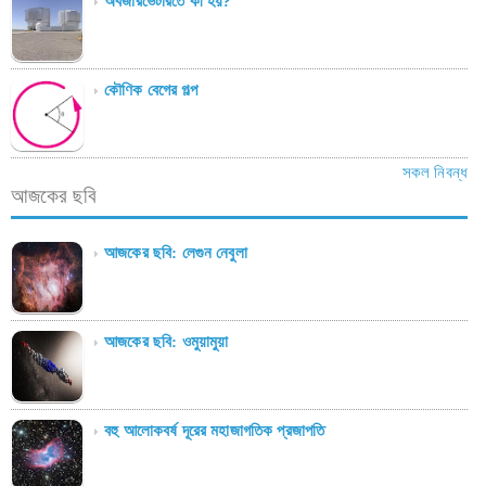
অবজারভেটরিতে কী হয়?
কৌণিক বেগের গল্প
সকল নিবন্ধ
আজকের ছবি
আজকের ছবি: লেগুন নেবুলা
আজকের ছবি: ওমুয়ামুয়া
বহু আলোকবর্ষ দূরের মহাজাগতিক প্রজাপতি