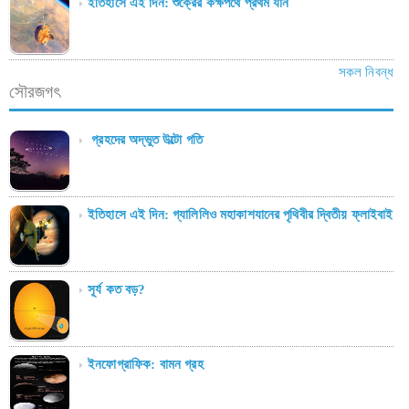
ইতিহাসে এই দিন: শুক্রের কক্ষপথে প্রথম যান
সকল নিবন্ধ
সৌরজগৎ
গ্রহদের অদ্ভুত উল্টো গতি
ইতিহাসে এই দিন: গ্যালিলিও মহাকাশযানের পৃথিবীর দ্বিতীয় ফ্লাইবাই
সূর্য কত বড়?
ইনফোগ্রাফিক: বামন গ্রহ