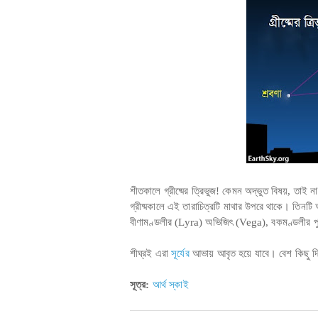
শীতকালে গ্রীষ্মের ত্রিভুজ! কেমন অদ্ভুত বিষয়, তাই ন
গ্রীষ্মকালে এই তারাচিত্রটি মাথার উপরে থাকে। তিনটি
বীণামণ্ডলীর (Lyra) অভিজিৎ (Vega), বকমণ্ডলীর প
শীঘ্রই এরা
সূর্যের
আভায় আবৃত হয়ে যাবে। বেশ কিছু দ
সূত্র:
আর্থ স্কাই