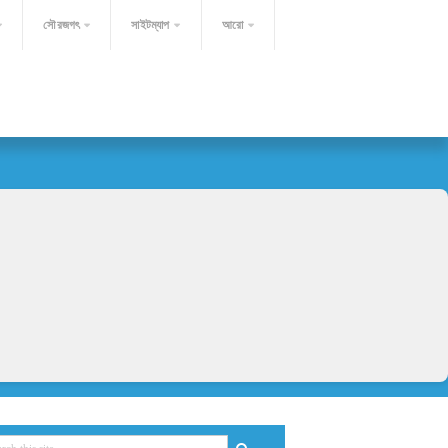
সৌরজগৎ
সাইটম্যাপ
আরো