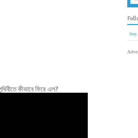
Foll
বিশ্ব
Adve
 পৃথিবীতে কীভাবে ফিরে এল?