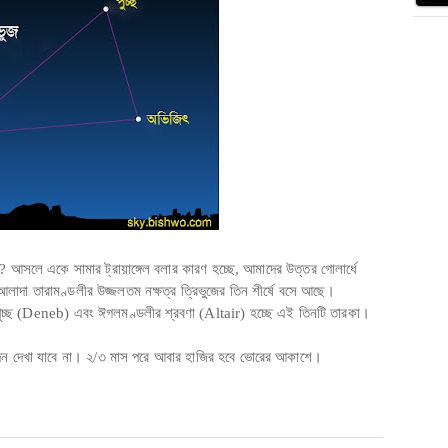
া? আসলে একে সামার ট্রায়াঙ্গেল বলার কারণ হচ্ছে, আমাদের উত্তর গোলার্ধে
 আলাদা তারামণ্ডলীর উজ্জলতম নক্ষত্র ত্রিভুজের তিন শীর্ষে বসে আছে।
ুচ্ছ (Deneb) এবং ঈগলমণ্ডলীর শ্রবণা (Altair) হচ্ছে এই তিনটি তারকা।
িন দেখা যাবে না। ২/৩ মাস পরে আবার হাজির হবে ভোরের আকাশে।