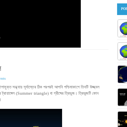
PO
ল
nts
মুক্ত সন্ধ্যায় সূর্যাস্তের ঠিক পরপরই আপনি পশ্চিমাকাশে তিনটি উজ্জ্বল
্রায়াঙ্গেল (Summer triangle) বা গ্রীষ্মের ত্রিভুজ। ত্রিভুজটি কোন
।