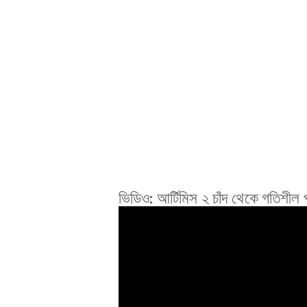
ভিডিও: আর্টিমিস ২ চাঁদ থেকে গতিশীল