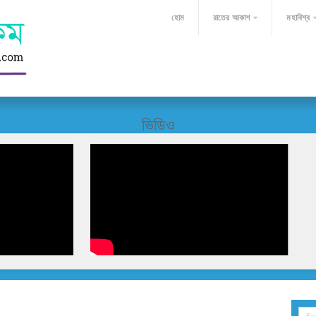
হোম
রাতের আকাশ
মহাবিশ্ব
ভিডিও