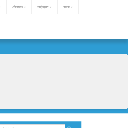
সৌরজগৎ
সাইটম্যাপ
আরো