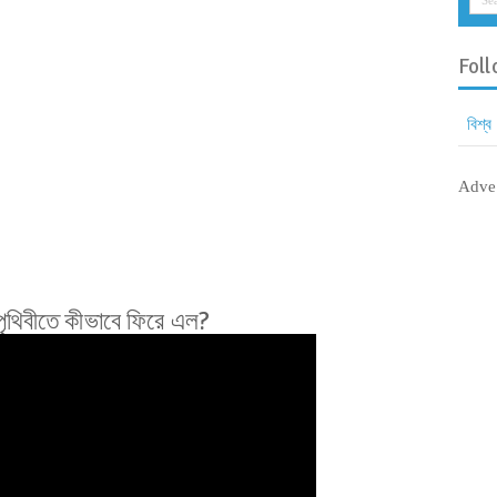
Foll
বিশ্ব
Adve
 পৃথিবীতে কীভাবে ফিরে এল?