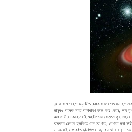
ব্ল্যাকহোল ও সুপারম্যাসিভ ব্ল্যাকহোলের পার্থক্য 
মানুষও অনেক সময় অসাধারণ কাজ করে ফেলে, আর সুপা
মহা ভারী ব্ল্যাকহোলরাই মহাবিশ্বের বৃহত্তম কৃষ্ণগহ
তারকামণ্ডলকে হুমকিতে ফেলতে পারে, সেখানে মহা ভার
এদেরকেই সাধারণত ছায়াপথের কেন্দ্রে দেখা যায়। এদ