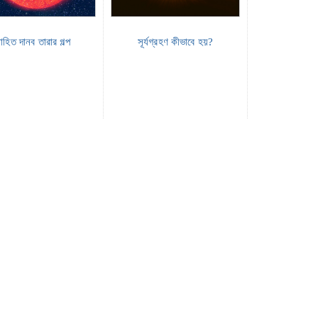
হিত দানব তারার গল্প
সূর্যগ্রহণ কীভাবে হয়?