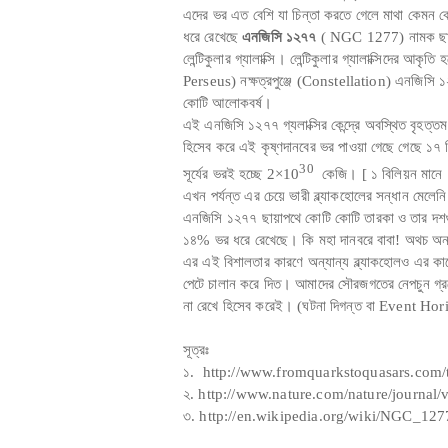
এদের ভর এত বেশি যা চিন্তা করতে গেলে মাথা কেমন কেম
ধরে রেখেছে
এনজিসি ১২৭৭
( NGC 1277) নামক ছায়াপ
লেন্টিকুলার গ্যালাক্সি। লেন্টিকুলার গ্যালাক্সিদের আক
Perseus) নক্ষত্রপুঞ্জে (Constellation) এনজিসি 
কোটি আলোকবর্ষ।
এই এনজিসি ১২৭৭ গ্যলাক্সির কেন্দ্রে অবস্থিত বৃহত্তম
হিসেব করে এই কৃষ্ণদানবের ভর পাওয়া গেছে গেছে ১৭
30
সূর্যের ভরই হচ্ছে 2×10
কেজি। [ ১ বিলিয়ন মানে ১
এখন পর্যন্ত এর চেয়ে ভারী ব্ল্যাকহোলের সন্ধান মেল
এনজিসি ১২৭৭ ছায়াপথে কোটি কোটি তারকা ও তার দশগুণ
১৪% ভর ধরে রেখেছে। কি মহা দানবরে বাবা! অথচ অন্যা
এর এই বিশালতার কারণে অন্যান্য ব্ল্যাকহোলও এর ক
পেটে চালান করে দিত। আমাদের সৌরজগতের নেপচুন গ্রহে
না রেখে হিসেব করেই। (ঘটনা দিগন্ত বা Event Hori
সূত্রঃ
১. http://www.fromquarkstoquasars.com/t
২. http://www.nature.com/nature/journal
৩. http://en.wikipedia.org/wiki/NGC_127