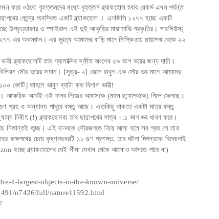
ন করে ওঠবে! বৃহত্তমদের মধ্যে বৃহত্তম ব্ল্যাকহোল হবার রেকর্ড এখন পর্যন্ত
থের কেন্দ্রে অবস্থিত একটি ব্ল্যাকহোল । এনজিসি ১২৭৭ হচ্ছে একটি
ৃতি হচ্ছে উপবৃত্তাকার ও স্পাইরাল এই দুই আকৃতির মাঝামাঝি প্রকৃতির। পারসিউস(
১২৭৭ এর অবস্থান। এর দূরত্ব আমাদের বাড়ি মানে মিল্কিওয়ে ছায়াপথ থেকে ২২
 ভারী ব্ল্যাকহোলটি তার গ্যালাক্সির স্ফীত অংশের ৫৯ ভাগ ভরের জন্য দায়ী।
 বিলিয়ন সৌর ভরের সমান। [সূত্র- ২] জেনে রাখুন এক সৌর ভর মানে আমাদের
০০ কোটি] তাহলে ভাবুন ব্যাটা কত বিশাল ভারী!
েনি। আক্ষরিক অর্থেই এই দানব নিজের আবাসকে (মানে ছা্যাপথকে) গিলে ফেলছে।
 গ্রহ ও অন্যান্য পাথুরে বস্তু আছে। এতকিছু থাকতে একটা মাত্র বস্তু
ন্য নিরীহ (!) ব্ল্যাকহোলরা তার ছায়াপথের মাত্র ০.১ ভাগ ভর ধারণ করে।
াছে নিতান্তই তুচ্ছ। এই দানবকে সৌরজগতে নিয়ে আসা হলে সব গ্রহ সে তার
র কক্ষপথের চেয়ে কৃষ্ণগহবরটি ১১ গুণ প্রশস্ত, তার ঘটনা দিগন্তকে বিবেচনাই
zon হচ্ছে ব্ল্যাকহোলের যেই সীমা যেখান থেকে আলোও আসতে পারে না)
he-4-largest-objects-in-the-known-universe/
/v491/n7426/full/nature11592.html
7