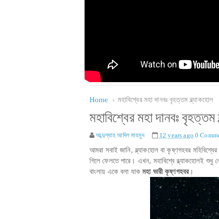
Home
মহাবিশ্বের মহা দানবঃ বৃহত্তম ব্ল্যাকহোল
মহাবিশ্বের মহা দানবঃ বৃহত্তম 
আব্দুল্যাহ আদিল মাহমুদ
12 years ago
0 Comme
আমরা সবাই জানি, ব্ল্যাকহোল বা কৃষ্ণগহবর মহিবিশ্বে
গিলে ফেলতে পারে। এখন, মহাবিশ্বে ব্ল্যাকহোলই শু
বাংলায় একে বলা যাক
মহা ভারী কৃষ্ণগহবর
।