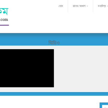
হোম
রাতের আকাশ
মহাবিশ্ব
ভিডিও