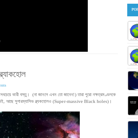
PO
ব্ল্যাকহোল
nts
র সবচেয়ে ভারী বস্তু। (না জানলে এখন তো জানেন!) তারা পুরো নক্ষত্রমণ্ডলকে
ধু নেই, আছে সুপারম্যাসিভ ব্ল্যকহোলও (Super-massive Black holes)।