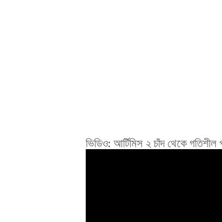
ভিডিও: আর্টিমিস ২ চাঁদ থেকে গতিশীল