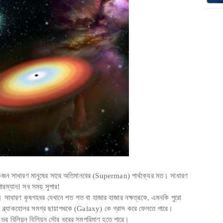
হল একজন সাধারণ মানুষের সাথে অতিমানবের (Superman) পার্থক্যের মত। সাধারণ
রম্যান! সব সময় সুপার!
বর। সাধারণ কৃষগহবর যেখানে শত শত বা হাজার হাজার নক্ষত্রকে, এমনকি পুরো
ী ব্ল্যাকহোলর সমগ্র ছায়াপথকে (Galaxy) কে গ্রাস করে ফেলতে পারে।
ের ভর বিলিয়ন বিলিয়ন সৌর ভরের সমপরিমাণ হতে পারে।