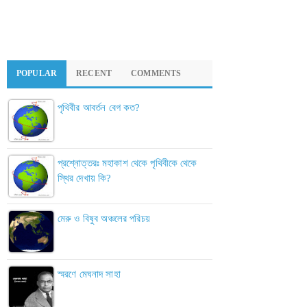
POPULAR
RECENT
COMMENTS
পৃথিবীর আবর্তন বেগ কত?
প্রশ্নোত্তরঃ মহাকাশ থেকে পৃথিবীকে থেকে
স্থির দেখায় কি?
মেরু ও বিষুব অঞ্চলের পরিচয়
স্মরণে মেঘনাদ সাহা