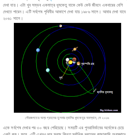
দেখা যায়। এটা খুব সম্ভব একমাত্র ধূমকেতু যাকে কেউ কেউ জীবনে একবারের বেশি
দেখতে পারেন। এটি সর্বশেষ পৃথিবীর আকাশে দেখা যায় ১৯৮৬ সালে। আবার দেখা যাবে
২০৬১ সালে।
সৌরজগতের অন্য গ্রহদের তুলনায় হ্যালির ধূমকেতুর অবস্থান, মে ২০১৬
একে সর্বশেষ দেখার পর ৩০ বছর পেরিয়েছে। সময়টি এর পুনরাবির্ভাবের অর্ধেকের চেয়ে
একটু কম। ফলে, এটি এখনও দূরে সরছে কিন্তু সর্বাধিক দূরত্বের কাছাকাছি অবস্থানে