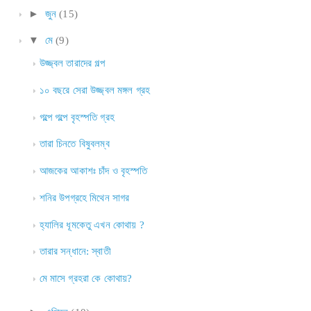
►
জুন
(15)
▼
মে
(9)
উজ্জ্বল তারাদের গল্প
১০ বছরে সেরা উজ্জ্বল মঙ্গল গ্রহ
গল্পে গল্পে বৃহস্পতি গ্রহ
তারা চিনতে বিষুবলম্ব
আজকের আকাশঃ চাঁদ ও বৃহস্পতি
শনির উপগ্রহে মিথেন সাগর
হ্যালির ধূমকেতু এখন কোথায় ?
তারার সন্ধানে: স্বাতী
মে মাসে গ্রহরা কে কোথায়?