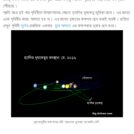
পৌঁছেছে।
প্রতি বছর দুই বার পৃথিবীতে উল্কাপাতের পেছনে হ্যালির ধূমকেতু ভূমিকা রাখে। এর জন্যে
একে পৃথিবীর কাছে আসতে হয় না। এর জন্যে দুজনের কক্ষপথ ছেদ করাই যথেষ্ট। ছবিতে
দেখুন পৃথিবী
সূর্যের
চারদিকে একবার
ঘুরে আসতে
এর কক্ষপথকে দুবার ছেদ করে।
ধূমকেতুটির কক্ষপথের নতি গ্রহদের তুলনায় অনেকটা বেশি