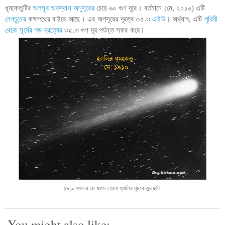
ধূমকেতুটির
অপসূর অবস্থান অনুসূরের
চেয়ে ৬০ গুণ দূরে। বর্তমানে (মে, ২০১৬) এটি
নেপচুনের
কক্ষপথের বাইরে আছে। এর অপসূরের দূরত্ব ৩৫.৩
এইউ
। অর্থ্যাৎ, এটি
পৃথিবী
থেকে সূর্যের গড় দূরত্বের
৩৫.৩ গুণ দূর পর্যন্ত সফর করে।
১৯১০ সালের মে মাসে তোলা হ্যালির ধূমকেতুর ছবি
You might also like: