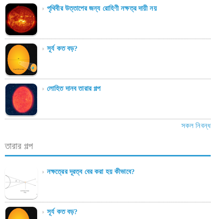
পৃথিবীর উত্তাপের জন্য রোহিণী নক্ষত্র দায়ী নয়
সূর্য কত বড়?
লোহিত দানব তারার গল্প
সকল নিবন্ধ
তারার গল্প
নক্ষত্রের দূরত্ব বের করা হয় কীভাবে?
সূর্য কত বড়?