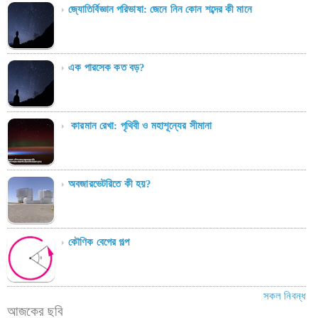
জ্যোতির্বিজ্ঞান পরিভাষা: জেনে নিন কোন শব্দের কী মানে
এক পারসেক কত বড়?
কারমান রেখা: পৃথিবী ও মহাশূন্যের সীমানা
অবজারভেটরিতে কী হয়?
কৌণিক বেগের গল্প
সকল নিবন্ধ
আজকের ছবি