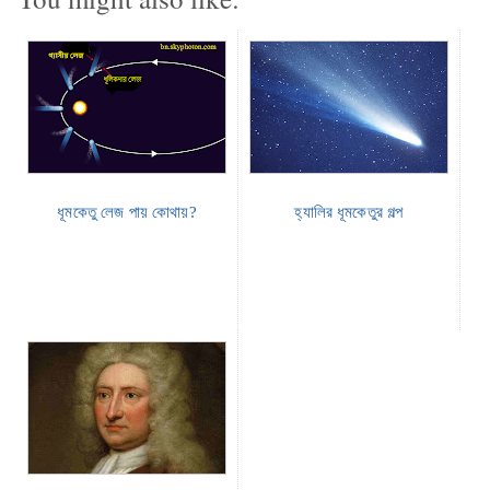
ধূমকেতু লেজ পায় কোথায়?
হ্যালির ধূমকেতুর গল্প