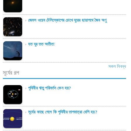
জেমস ওয়েব টেলিস্কোপের চোখে দূরের ছায়াপথে জৈব অণু
যত দূর তত অতীত!
সকল নিবন্ধ
সূর্যের গল্প
পৃথিবীর ঋতু পরিবর্তন কেন হয়?
সূর্যের কাছে গেলে কি পৃথিবীর তাপমাত্রা বেশি হয়?