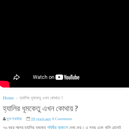
Home
হ্যালির ধূমকেতু এখন কোথায় ?
হ্যালির ধূমকেতু এখন কোথায় ?
মুসা ইয়াহিয়া
10 years ago
0 Comments
৭৬ বছর পরপর হ্যালির ধূমকেতু
পৃথিবীর আকাশে
দেখা দেয়। এ সময় একে খালি চোখেই