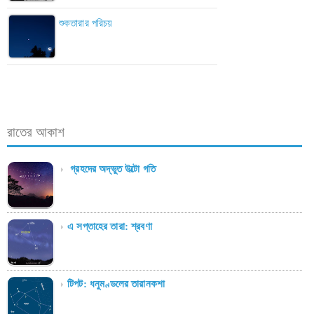
শুকতারার পরিচয়
রাতের আকাশ
গ্রহদের অদ্ভুত উল্টো গতি
এ সপ্তাহের তারা: শ্রবণা
টিপট: ধনুমণ্ডলের তারানকশা