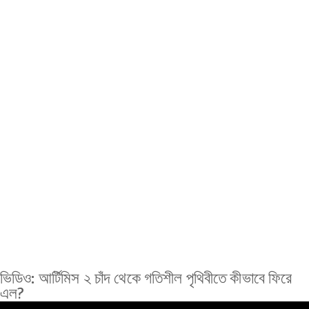
ভিডিও: আর্টিমিস ২ চাঁদ থেকে গতিশীল পৃথিবীতে কীভাবে ফিরে
এল?