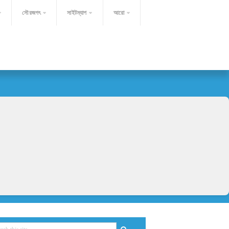
সৌরজগৎ
সাইটম্যাপ
আরো