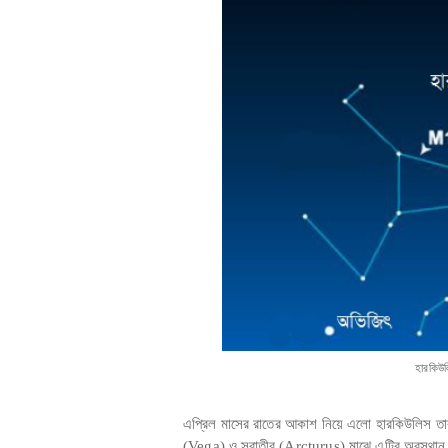
হারকিউল
এপ্রিল মাসের রাতের আকাশ নিয়ে এলো হারকিউলিস তার
(Vega) ও স্বাতীর (Arcturus) মাঝে এটির অবস্থান।