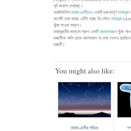
পূর্ব আকাশ দেখাচ্ছে।
হারকিউলিস
তারামণ্ডলীতেও
একটি গুরুত্বপূর্ণ
তারাভুজ
অংশটি দেখা যাচ্ছে এটিই হচ্ছে কি-স্টোন
তারাভুজ
(Aste
খুঁজে পাওয়া সম্ভব।
তারাভুজটির মাধ্যমে দারুণ একটি
তারকাগুচ্ছ
ও খুঁজে পা
গুচ্ছটিকে খালি চোখে ভালোভাবে না দেখা গেলেও দুরবিনে
গুচ্ছটি।
You might also like:
তারামণ্ডলীর পরিচয়
সপ