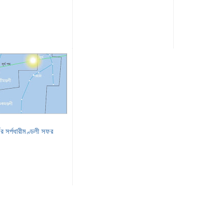
্যের সর্পধারীমণ্ডলী সফর