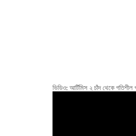
ভিডিও: আর্টিমিস ২ চাঁদ থেকে গতিশীল