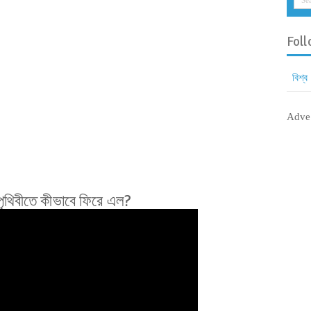
Foll
বিশ্ব
Adve
 পৃথিবীতে কীভাবে ফিরে এল?