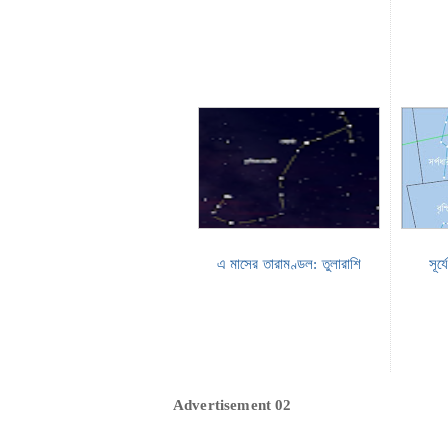
এ মাসের তারামণ্ডল: তুলারাশি
সূর
Advertisement 02