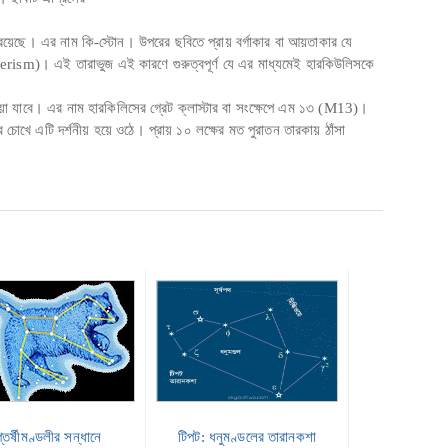
রয়েছে। এর নাম কি-স্টোন। উপরের ছবিতে প্রায় বর্গাকার বা আয়তাকার যে
rism)। এই তারাভুজ এই কারণে গুরুত্বপূর্ণ যে এর মাধ্যমেই হারকিউলিসকে
ওয়া যাবে। এর নাম হারকিলিসের গ্রেট ক্লাস্টার বা সংক্ষেপে এম ১৩ (M13)।
র চোখে এটি দর্শনীয় হয়ে ওঠে। প্রায় ১০ লক্ষের মত পুরাতন তারকায় ঠাঁসা
্তর্ষীমণ্ডলীর সন্ধানে
টিপট: ধনুমণ্ডলের তারানকশা