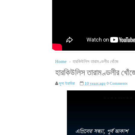
Home
হারকিউলিস তারামণ্ডলীর খোঁজে
হারকিউলিস তারামণ্ডলীর খোঁজ
মুসা ইয়াহিয়া
10 years ago
0 Comments