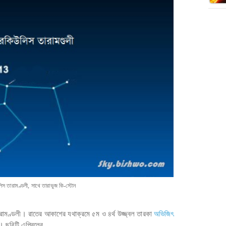
িস তারামণ্ডলী, সাথে তারাভুজ কি-স্টোন
ামণ্ডলী। রাতের আকাশের যথাক্রমে ৫ম ও ৪র্থ উজ্জ্বল তারকা
অভিজিৎ
 ছবিটি এপ্রিলের