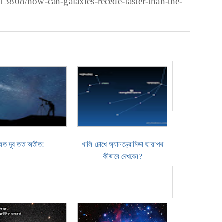
13808/how-can-galaxies-recede-faster-than-the-
যত দূর তত অতীত!
খালি চোখে অ্যানড্রোমিডা ছায়াপথ
কীভাবে দেখবেন?