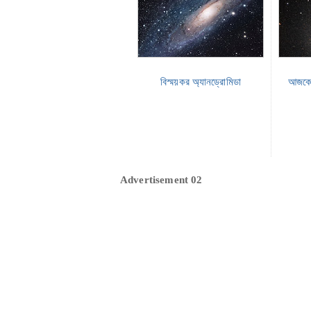
বিস্ময়কর অ্যানড্রোমিডা
আজকের 
Advertisement 02