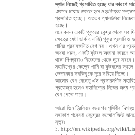
স্থান নিজেই প্রসারিত হচ্ছে যার কারণে সাথ
এ
খানে মাথায় রাখতে হবে মহাবিশ্বের সম্প্
প্রসারিত হচ্ছে। অতএব গ্যালাক্সিরা নিজের
হচ্ছে।
মনে করুন একটি পুকুরের কেন্দ্র থেকে স
ক্ষেত্রে যেটা ডার্ক এনার্জি) পুকুর প্রসারি
পানির প্রবাহজনিত বেগ নয়। এখন এর প্রভা
অথবা ধরুণ, একটি ফূটবল অজানা কারণে আ
থাকা পিঁপড়ারাও নিজেদের থেকে দূরে সরবে।
মহাবিশ্বের ক্ষেত্রে পানি বা ফুটবলের স্থলে
ভেতরকার সবকিছুকে দূরে সরিয়ে দিচ্ছে।
আলোর বেগ যেহেতু এই প্রসারনশীল মহাবিশ্ব
প্রযোজ্য হলেও মহাবিশ্বের নিজের জন্য প্
বেগ পেতে পারে।
আরো তিন ট্রিলিয়ন বছর পর পৃথিবীর দিগন্ত 
মহাকাশ গবেষণা কেন্দ্রের কস্মোলজিস্ট জা
সূত্রঃ
১. http://en.wikipedia.org/wiki/L