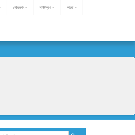
সৌরজগৎ
সাইটম্যাপ
আরো