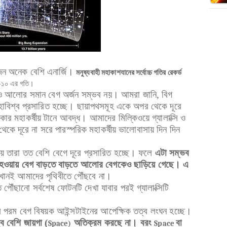
ন অনেক বেশি এনার্জি।
মনুষ্যবাহী মহাকাশযানের সর্বোচ্চ গতির রেকর্ড
ো-১০ এর গতি।
েও আলোর সমান বেগ অর্জন সম্ভব নয়। আমরা জানি, বিগ
 মহাবিশ্ব প্রসারিত হচ্ছে। ছায়াপথসমূহ একে অপর থেকে দূরে
যকার মহাকর্ষীয় টানে আবদ্ধ। আমাদের মিল্কিওয়ে গ্যালাক্সি ও
ের থেকে দূরে না সরে পারস্পরিক মহাকর্ষীয় ভালোবাসায় দিন দিন
যায় তারা তত বেশি বেগে দূরে প্রসারিত হচ্ছে। ফলে
এটা সম্ভব
রে হওয়ায় বেগ বাড়তে বাড়তে আলোর বেগকেও ছাড়িয়ে গেছে। এ
খোনই আমাদের পৃথিবীতে পৌঁছবে না।
 পৌঁছানো সর্বশেষ ফোটনটি দেখা যাবার পরই গ্যালাক্সিটি
র পরম বেগ বিষয়ক আইন্সটাইনের আপেক্ষিক তত্ব লংঘন হচ্ছে।
খুব বেশি জায়গা (
অতিক্রম করছে না। বরং
বা
Space)
Space