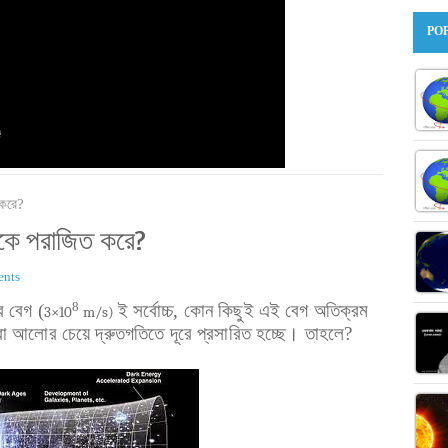
PO
 করে?
গকে পরাজিত করে?
nts
 বেগ (
8
ই সর্বোচ্চ, কোন কিছুই এই বেগ অতিক্রম
3×10
m/s)
িরা আলোর চেয়ে দ্রুতগতিতে দূরে প্রসারিত হচ্ছে। তাহলে?