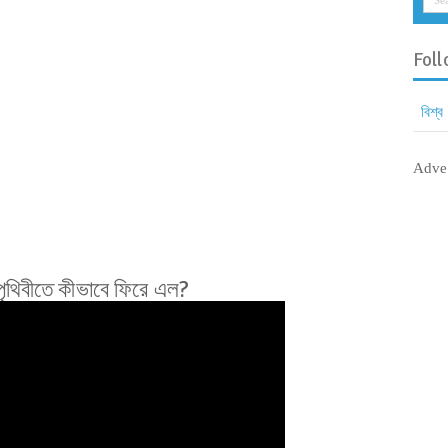
Foll
বিশ্ব
Adve
 পৃথিবীতে কীভাবে ফিরে এল?