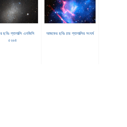
ছবিঃ গ্যালাক্সি এনজিসি
আজকের ছবিঃ চার গ্যালাক্সির সংঘর্ষ
৫২৬৪