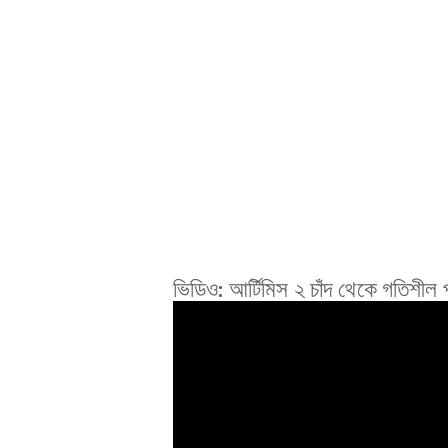
ভিডিও: আর্টিমিস ২ চাঁদ থেকে গতিশীল